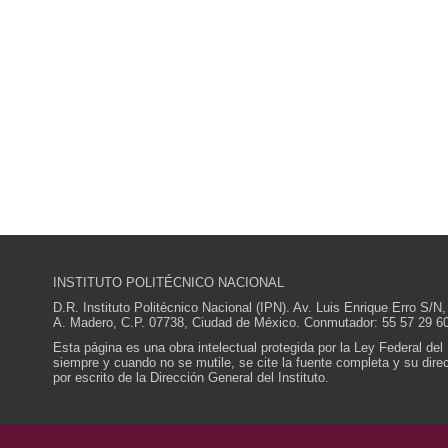
INSTITUTO POLITÉCNICO NACIONAL
D.R. Instituto Politécnico Nacional (IPN). Av. Luis Enrique Erro S
A. Madero, C.P. 07738, Ciudad de México. Conmutador: 55 57 29 60
Esta página es una obra intelectual protegida por la Ley Federal del
siempre y cuando no se mutile, se cite la fuente completa y su direcc
por escrito de la Dirección General del Instituto.