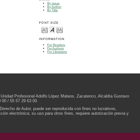
By Issue
By Author
By Title
FONT SIZE
INFORMATION
For Readers
For Authors
For Librarians
/N, Unidad Profesional Adolfo López Mateos, Zacatenco, Alcaldía Gustavo
 00 / 55 57 29 63 00.
 Derecho de Autor, puede ser reproducida con fines no lucrativos,
ión electrónica; su uso para otros fines, requiere autorización previa y