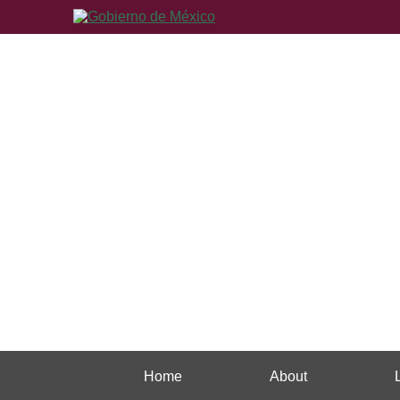
Home
About