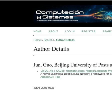
HOME
ABOUT
LOG IN
REGISTER
SEARC
Home
>
Search
>
Author Details
Author Details
Jun, Guo, Beijing University of Posts
Vol 20, No 3 (2016): Thematic Issue: Natural Language Pr
A Novel Multimodal Deep Neural Network Framework for 
ABSTRACT
PDF
ISSN: 2007-9737