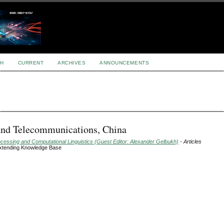
H
CURRENT
ARCHIVES
ANNOUNCEMENTS
 and Telecommunications, China
ocessing and Computational Linguistics (Guest Editor: Alexander Gelbukh)
- Articles
Extending Knowledge Base