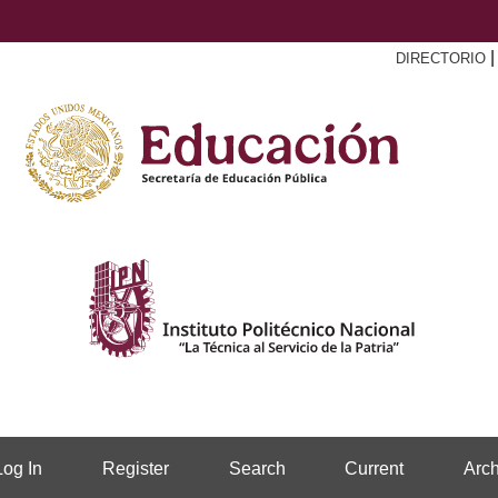
DIRECTORIO
Log In
Register
Search
Current
Arch