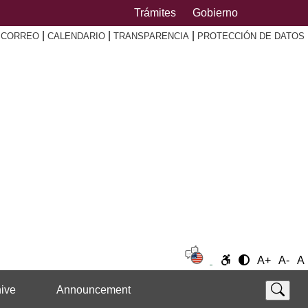
Trámites
Gobierno
|
|
|
|
CORREO
CALENDARIO
TRANSPARENCIA
PROTECCIÓN DE DATOS
A+
A-
A
ive
Announcement