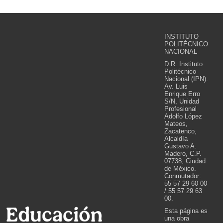
INSTITUTO
POLITÉCNICO
NACIONAL
D.R. Instituto
Politécnico
Nacional (IPN).
Av. Luis
Enrique Erro
S/N, Unidad
Profesional
Adolfo López
Mateos,
Zacatenco,
Alcaldía
Gustavo A.
Madero, C.P.
07738, Ciudad
de México.
Conmutador:
55 57 29 60 00
/ 55 57 29 63
00.
Esta página es
una obra