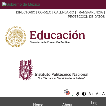
|
|
|
|
DIRECTORIO
CORREO
CALENDARIO
TRANSPARENCIA
PROTECCIÓN DE DATOS
A+
A-
A
Log
Home
About