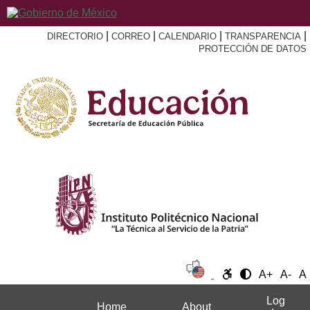
|
|
|
|
DIRECTORIO
CORREO
CALENDARIO
TRANSPARENCIA
PROTECCIÓN DE DATOS
A+
A-
A
Log
Home
About