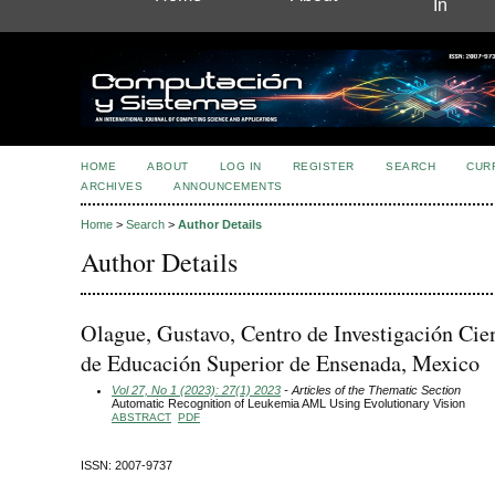
In
HOME
ABOUT
LOG IN
REGISTER
SEARCH
CUR
ARCHIVES
ANNOUNCEMENTS
Home
>
Search
>
Author Details
Author Details
Olague, Gustavo, Centro de Investigación Cien
de Educación Superior de Ensenada, Mexico
Vol 27, No 1 (2023): 27(1) 2023
- Articles of the Thematic Section
Automatic Recognition of Leukemia AML Using Evolutionary Vision
ABSTRACT
PDF
ISSN: 2007-9737