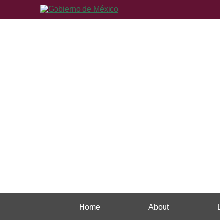
Home
About