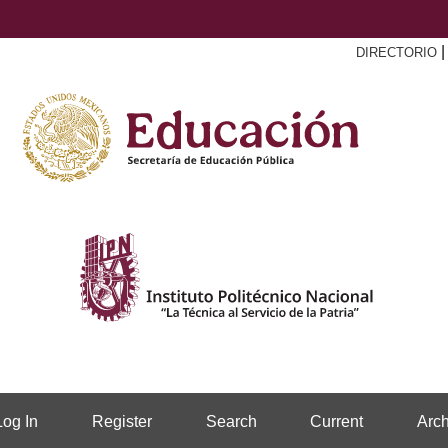
DIRECTORIO
Log In
Register
Search
Current
Arch