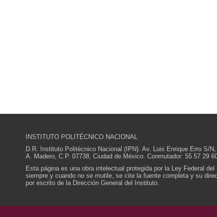
INSTITUTO POLITÉCNICO NACIONAL
D.R. Instituto Politécnico Nacional (IPN). Av. Luis Enrique Erro S
A. Madero, C.P. 07738, Ciudad de México. Conmutador: 55 57 29 60
Esta página es una obra intelectual protegida por la Ley Federal del
siempre y cuando no se mutile, se cite la fuente completa y su direcc
por escrito de la Dirección General del Instituto.