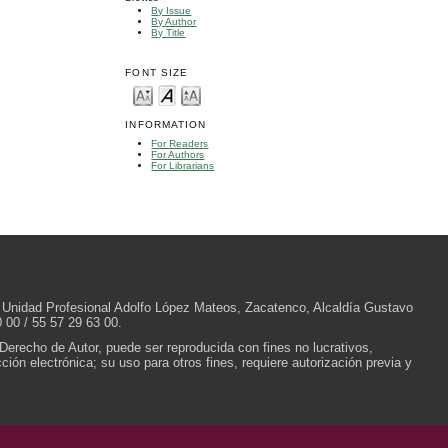
By Issue
By Author
By Title
FONT SIZE
INFORMATION
For Readers
For Authors
For Librarians
/N, Unidad Profesional Adolfo López Mateos, Zacatenco, Alcaldía Gustavo
 00 / 55 57 29 63 00.
 Derecho de Autor, puede ser reproducida con fines no lucrativos,
ión electrónica; su uso para otros fines, requiere autorización previa y