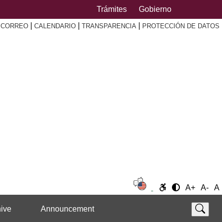
Trámites
Gobierno
|
|
|
|
CORREO
CALENDARIO
TRANSPARENCIA
PROTECCIÓN DE DATOS
A+
A-
A
ive
Announcement