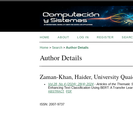
HOME
ABOUT
LOG IN
REGISTER
SEARC
Home
>
Search
>
Author Details
Author Details
Zaman-Khan, Haider, University Quai
Vol 28, No 4 (2024): 28(4) 2024
- Articles of the Thematic 
Enhancing Text Classification Using BERT: A Transfer Lea
ABSTRACT
PDF
ISSN: 2007-9737