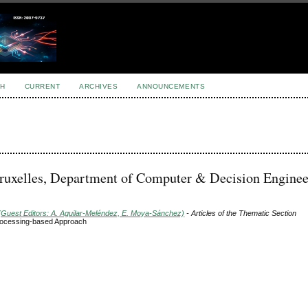
H
CURRENT
ARCHIVES
ANNOUNCEMENTS
Bruxelles, Department of Computer & Decision Enginee
(Guest Editors: A. Aguilar-Meléndez, E. Moya-Sánchez)
- Articles of the Thematic Section
Processing-based Approach