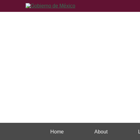
Home
About