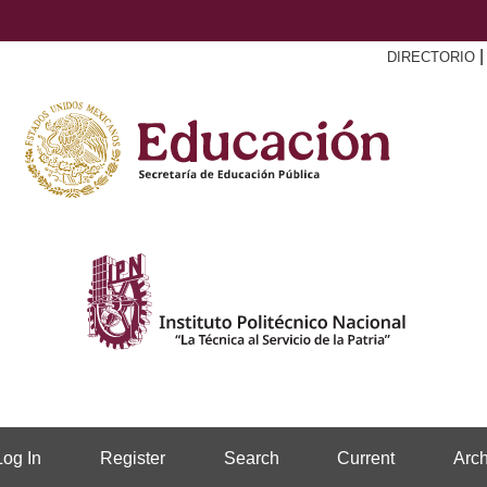
DIRECTORIO
Log In
Register
Search
Current
Arch