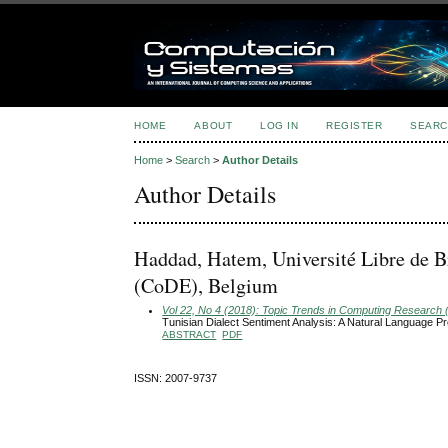
HOME
ABOUT
LOG IN
REGISTER
SEARC
Home
>
Search
>
Author Details
Author Details
Haddad, Hatem, Université Libre de 
(CoDE), Belgium
Vol 22, No 4 (2018): Topic Trends in Computing Research 
Tunisian Dialect Sentiment Analysis: A Natural Language 
ABSTRACT
PDF
ISSN: 2007-9737