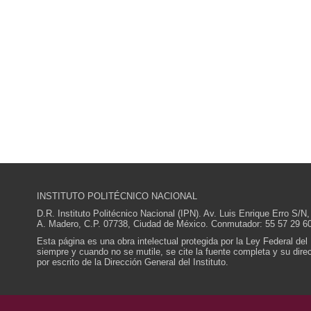
INSTITUTO POLITÉCNICO NACIONAL
D.R. Instituto Politécnico Nacional (IPN). Av. Luis Enrique Erro S
A. Madero, C.P. 07738, Ciudad de México. Conmutador: 55 57 29 60
Esta página es una obra intelectual protegida por la Ley Federal del
siempre y cuando no se mutile, se cite la fuente completa y su direcc
por escrito de la Dirección General del Instituto.