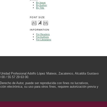
By Issue
By Author
By Title
FONT SIZE
INFORMATION
For Readers
For Authors
For Librarians
/N, Unidad Profesional Adolfo López Mateos, Zacatenco, Alcaldía Gustavo
 00 / 55 57 29 63 00.
 Derecho de Autor, puede ser reproducida con fines no lucrativos,
ión electrónica; su uso para otros fines, requiere autorización previa y