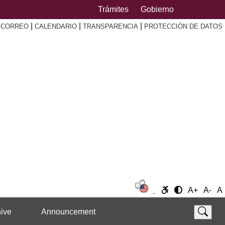
Trámites
Gobierno
|
|
|
|
CORREO
CALENDARIO
TRANSPARENCIA
PROTECCIÓN DE DATOS
A+
A-
A
ive
Announcement