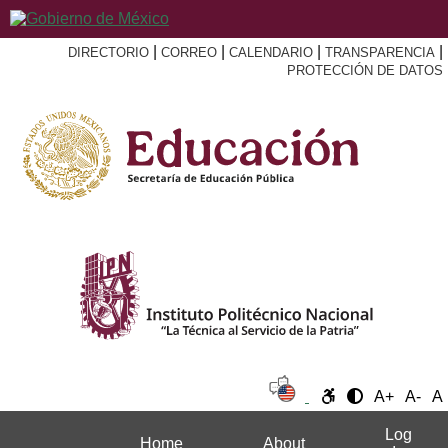
|
|
|
|
DIRECTORIO
CORREO
CALENDARIO
TRANSPARENCIA
PROTECCIÓN DE DATOS
A+
A-
A
Log
Home
About