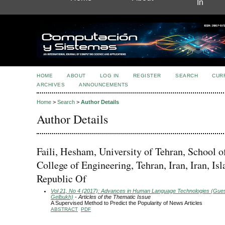
In
HOME
ABOUT
LOG IN
REGISTER
SEARCH
CUR
ARCHIVES
ANNOUNCEMENTS
Home
>
Search
>
Author Details
Author Details
Faili, Hesham, University of Tehran, School 
College of Engineering, Tehran, Iran, Iran, Is
Republic Of
Vol 21, No 4 (2017): Advances in Human Language Technologies (Guest
Gelbukh)
- Articles of the Thematic Issue
A Supervised Method to Predict the Popularity of News Articles
ABSTRACT
PDF