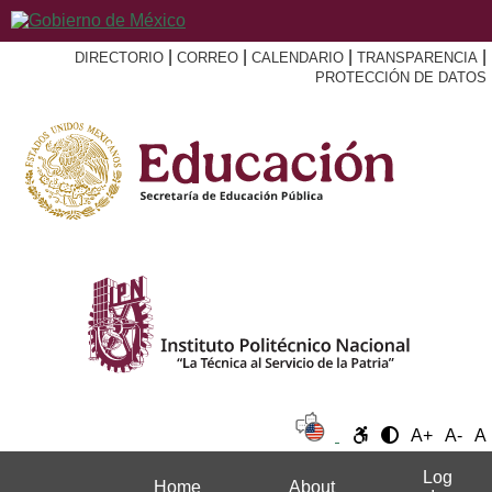
|
|
|
|
DIRECTORIO
CORREO
CALENDARIO
TRANSPARENCIA
PROTECCIÓN DE DATOS
A+
A-
A
Log
Home
About