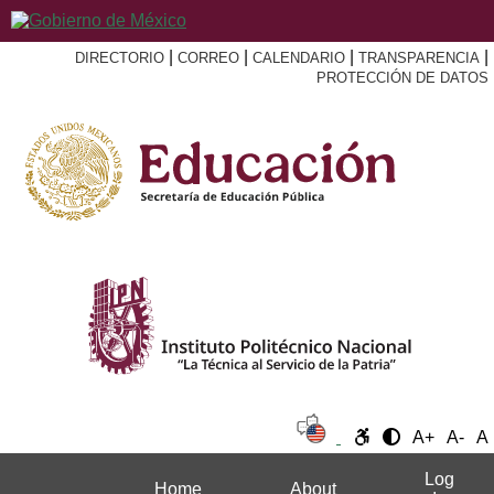
|
|
|
|
DIRECTORIO
CORREO
CALENDARIO
TRANSPARENCIA
PROTECCIÓN DE DATOS
A+
A-
A
Log
Home
About