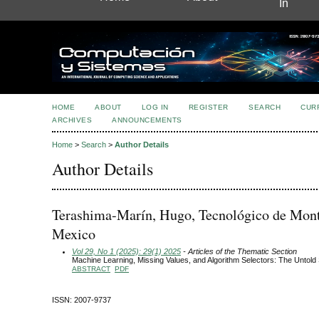
In
HOME
ABOUT
LOG IN
REGISTER
SEARCH
CUR
ARCHIVES
ANNOUNCEMENTS
Home
>
Search
>
Author Details
Author Details
Terashima-Marín, Hugo, Tecnológico de Mont
Mexico
Vol 29, No 1 (2025): 29(1) 2025
- Articles of the Thematic Section
Machine Learning, Missing Values, and Algorithm Selectors: The Untold
ABSTRACT
PDF
ISSN: 2007-9737