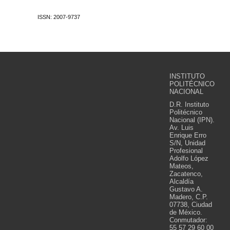
ISSN: 2007-9737
INSTITUTO
POLITÉCNICO
NACIONAL
D.R. Instituto
Politécnico
Nacional (IPN).
Av. Luis
Enrique Erro
S/N, Unidad
Profesional
Adolfo López
Mateos,
Zacatenco,
Alcaldía
Gustavo A.
Madero, C.P.
07738, Ciudad
de México.
Conmutador:
55 57 29 60 00