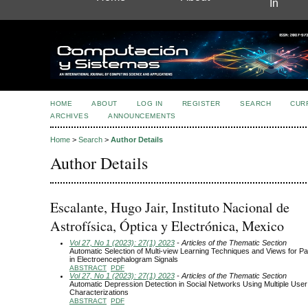
In
HOME
ABOUT
LOG IN
REGISTER
SEARCH
CUR
ARCHIVES
ANNOUNCEMENTS
Home
>
Search
>
Author Details
Author Details
Escalante, Hugo Jair, Instituto Nacional de
Astrofísica, Óptica y Electrónica, Mexico
Vol 27, No 1 (2023): 27(1) 2023
- Articles of the Thematic Section
Automatic Selection of Multi-view Learning Techniques and Views for Pa
in Electroencephalogram Signals
ABSTRACT
PDF
Vol 27, No 1 (2023): 27(1) 2023
- Articles of the Thematic Section
Automatic Depression Detection in Social Networks Using Multiple User
Characterizations
ABSTRACT
PDF