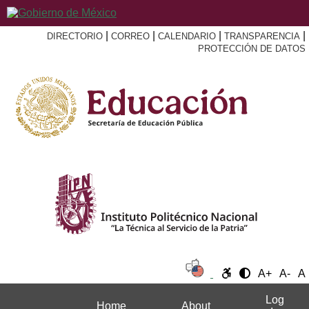
|
|
|
|
DIRECTORIO
CORREO
CALENDARIO
TRANSPARENCIA
PROTECCIÓN DE DATOS
A+
A-
A
Log
Home
About