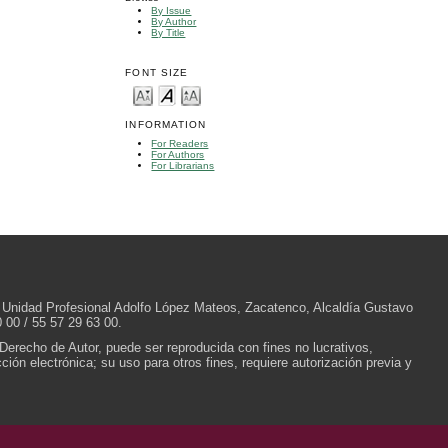
By Issue
By Author
By Title
FONT SIZE
INFORMATION
For Readers
For Authors
For Librarians
/N, Unidad Profesional Adolfo López Mateos, Zacatenco, Alcaldía Gustavo
 00 / 55 57 29 63 00.
 Derecho de Autor, puede ser reproducida con fines no lucrativos,
ión electrónica; su uso para otros fines, requiere autorización previa y