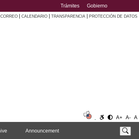
Trámites
Gobierno
|
|
|
|
CORREO
CALENDARIO
TRANSPARENCIA
PROTECCIÓN DE DATOS
A+
A-
A
ive
Announcement