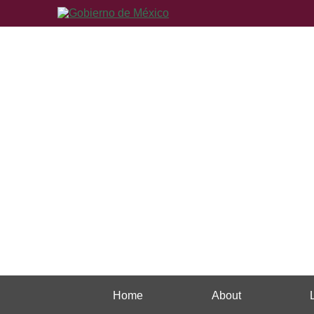
Home
About