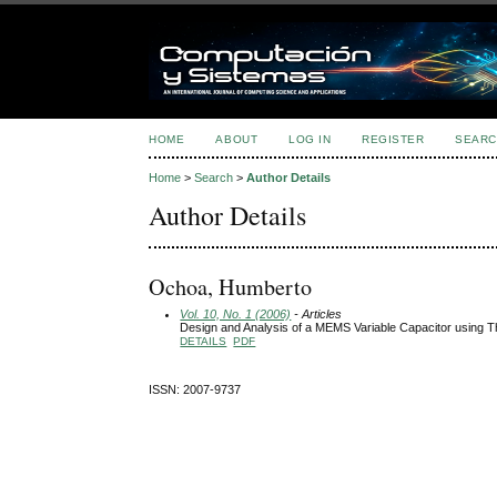
HOME
ABOUT
LOG IN
REGISTER
SEARC
Home
>
Search
>
Author Details
Author Details
Ochoa, Humberto
Vol. 10, No. 1 (2006)
- Articles
Design and Analysis of a MEMS Variable Capacitor using T
DETAILS
PDF
ISSN: 2007-9737