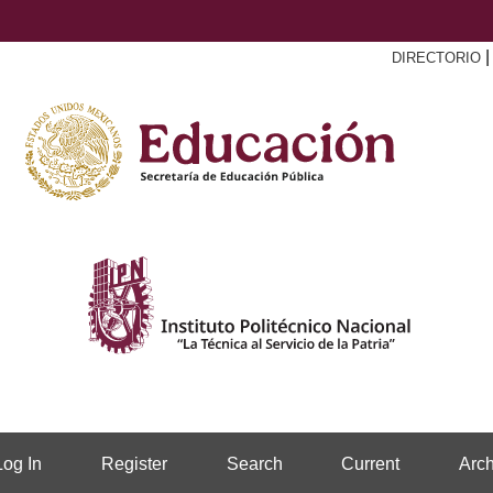
DIRECTORIO
Log In
Register
Search
Current
Arch