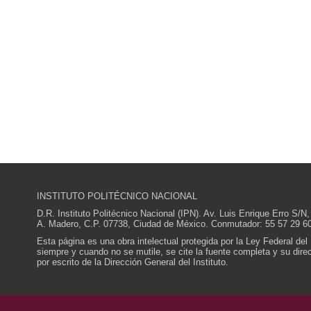
INSTITUTO POLITÉCNICO NACIONAL
D.R. Instituto Politécnico Nacional (IPN). Av. Luis Enrique Erro S
A. Madero, C.P. 07738, Ciudad de México. Conmutador: 55 57 29 60
Esta página es una obra intelectual protegida por la Ley Federal del
siempre y cuando no se mutile, se cite la fuente completa y su direcc
por escrito de la Dirección General del Instituto.