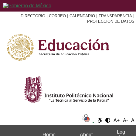
|
|
|
|
DIRECTORIO
CORREO
CALENDARIO
TRANSPARENCIA
PROTECCIÓN DE DATOS
A+
A-
A
Log
Home
About