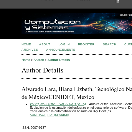
In
HOME
ABOUT
LOG IN
REGISTER
SEARCH
CUR
ARCHIVES
ANNOUNCEMENTS
Home
>
Search
>
Author Details
Author Details
Alvarado Lara, Iliana Lizbeth, Tecnológico N
de México/CENIDET, Mexico
Vol 29, No 3 (2025): Vol 29 No 3 (2025)
- Articles of the Thematic Secti
Evolución de la estimación del esfuerzo en el desarrollo de software: D
tradicionales a la automatización basada en IA y DevOps
ABSTRACT
PDF (SPANISH)
ISSN: 2007-9737