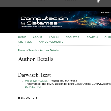
In
HOME
ABOUT
LOG IN
REGISTER
SEARCH
CUR
ARCHIVES
ANNOUNCEMENTS
Home
>
Search
>
Author Details
Author Details
Darwazeh, Izzat
Vol. 8, No. 4 (2005)
- Report on PhD Thesis
Transversal Filter MMIC Design for Multi-Gbit/s Optical CDMA Systems
DETAILS
PDF
ISSN: 2007-9737