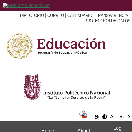
|
|
|
|
DIRECTORIO
CORREO
CALENDARIO
TRANSPARENCIA
PROTECCIÓN DE DATOS
A+
A-
A
Log
Home
About