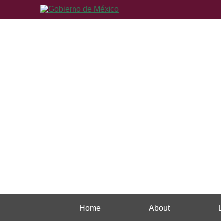
Home
About