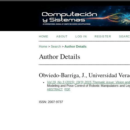
HOME
ABOUT
LOG IN
REGISTER
SEARC
Home
>
Search
>
Author Details
Author Details
Obviedo-Barriga, J., Universidad Ver
Vol 19, No 3 (2015): 19(3) 2015 Thematic issue: Vision and 
Modeling and Pose Control of Robotic Manipulators and L
ABSTRACT
PDF
ISSN: 2007-9737