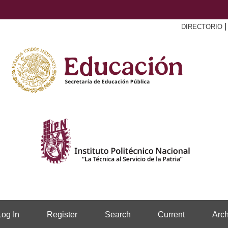
DIRECTORIO
Log In
Register
Search
Current
Arch