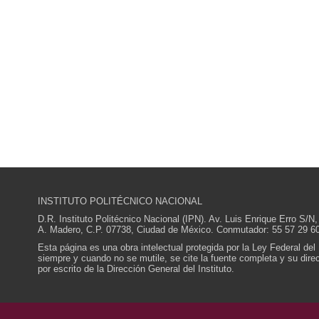
INSTITUTO POLITÉCNICO NACIONAL
D.R. Instituto Politécnico Nacional (IPN). Av. Luis Enrique Erro S
A. Madero, C.P. 07738, Ciudad de México. Conmutador: 55 57 29 60
Esta página es una obra intelectual protegida por la Ley Federal del
siempre y cuando no se mutile, se cite la fuente completa y su direcc
por escrito de la Dirección General del Instituto.