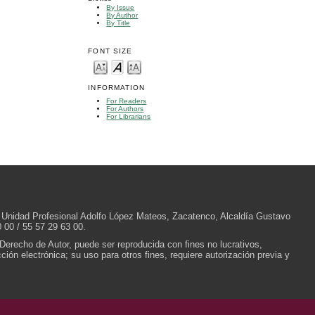
By Issue
By Author
By Title
FONT SIZE
INFORMATION
For Readers
For Authors
For Librarians
/N, Unidad Profesional Adolfo López Mateos, Zacatenco, Alcaldía Gustavo
 00 / 55 57 29 63 00.
 Derecho de Autor, puede ser reproducida con fines no lucrativos,
ión electrónica; su uso para otros fines, requiere autorización previa y