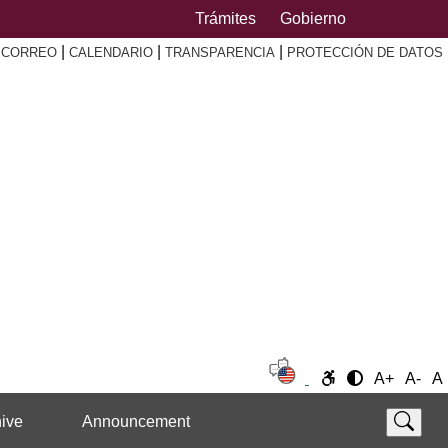
Trámites
Gobierno
|
|
|
|
CORREO
CALENDARIO
TRANSPARENCIA
PROTECCIÓN DE DATOS
A+
A-
A
ive
Announcement