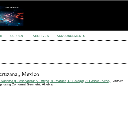
H
CURRENT
ARCHIVES
ANNOUNCEMENTS
acruzana,, Mexico
Robotics (Guest editors: S. Ortega, A. Pedroza, O. Carbajal, B. Castillo Toledo)
- Articles
egs using Conformal Geometric Algebra