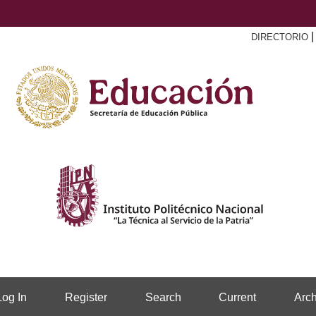
DIRECTORIO
Log In
Register
Search
Current
Arch