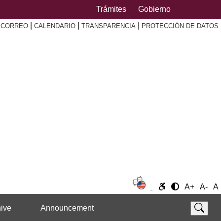
Trámites
Gobierno
|
|
|
|
CORREO
CALENDARIO
TRANSPARENCIA
PROTECCIÓN DE DATOS
A+
A-
A
ive
Announcement