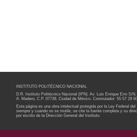
INSTITUTO POLITÉCNICO NACIONAL
D.R. Instituto Politécnico Nacional (IPN). Av. Luis Enrique Erro S
A. Madero, C.P. 07738, Ciudad de México. Conmutador: 55 57 29 60
Esta página es una obra intelectual protegida por la Ley Federal del
siempre y cuando no se mutile, se cite la fuente completa y su direcc
por escrito de la Dirección General del Instituto.