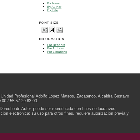
By Issue
By Author
By Title
FONT SIZE
INFORMATION
For Readers
For Authors
For Librarians
/N, Unidad Profesional Adolfo López Mateos, Zacatenco, Alcaldía Gustavo
 00 / 55 57 29 63 00.
 Derecho de Autor, puede ser reproducida con fines no lucrativos,
ión electrónica; su uso para otros fines, requiere autorización previa y