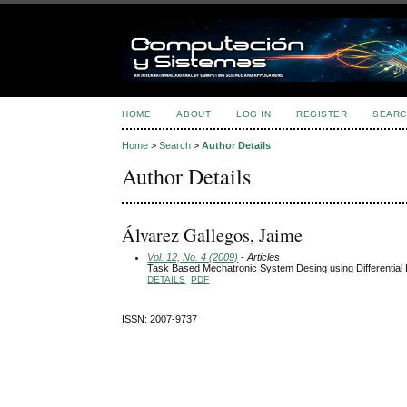
HOME
ABOUT
LOG IN
REGISTER
SEARC
Home
>
Search
>
Author Details
Author Details
Álvarez Gallegos, Jaime
Vol. 12, No. 4 (2009)
- Articles
Task Based Mechatronic System Desing using Differential E
DETAILS
PDF
ISSN: 2007-9737