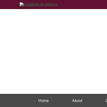
Home
About