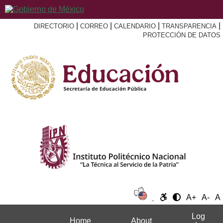
|
|
|
|
DIRECTORIO
CORREO
CALENDARIO
TRANSPARENCIA
PROTECCIÓN DE DATOS
A+
A-
A
Log
Home
About