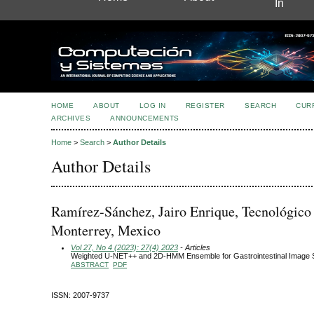
In
HOME
ABOUT
LOG IN
REGISTER
SEARCH
CUR
ARCHIVES
ANNOUNCEMENTS
Home
>
Search
>
Author Details
Author Details
Ramírez-Sánchez, Jairo Enrique, Tecnológico
Monterrey, Mexico
Vol 27, No 4 (2023): 27(4) 2023
- Articles
Weighted U-NET++ and 2D-HMM Ensemble for Gastrointestinal Image 
ABSTRACT
PDF
ISSN: 2007-9737