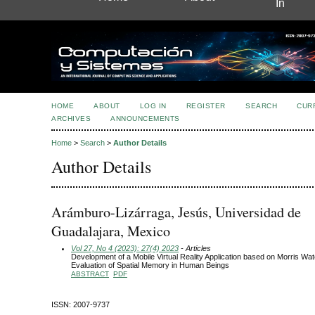
In
HOME
ABOUT
LOG IN
REGISTER
SEARCH
CUR
ARCHIVES
ANNOUNCEMENTS
Home
>
Search
>
Author Details
Author Details
Arámburo-Lizárraga, Jesús, Universidad de
Guadalajara, Mexico
Vol 27, No 4 (2023): 27(4) 2023
- Articles
Development of a Mobile Virtual Reality Application based on Morris Wat
Evaluation of Spatial Memory in Human Beings
ABSTRACT
PDF
ISSN: 2007-9737