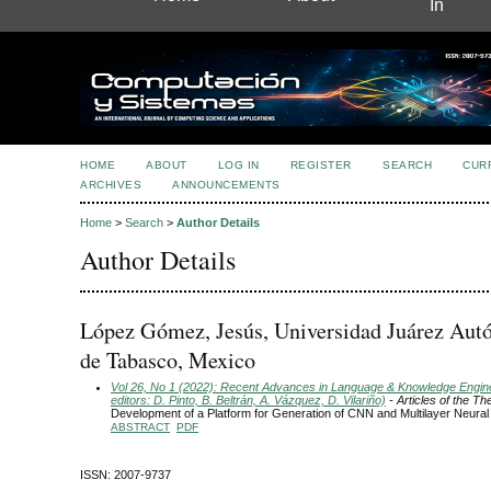
In
HOME
ABOUT
LOG IN
REGISTER
SEARCH
CUR
ARCHIVES
ANNOUNCEMENTS
Home
>
Search
>
Author Details
Author Details
López Gómez, Jesús, Universidad Juárez Au
de Tabasco, Mexico
Vol 26, No 1 (2022): Recent Advances in Language & Knowledge Engin
editors: D. Pinto, B. Beltrán, A. Vázquez, D. Vilariño)
- Articles of the T
Development of a Platform for Generation of CNN and Multilayer Neura
ABSTRACT
PDF
ISSN: 2007-9737