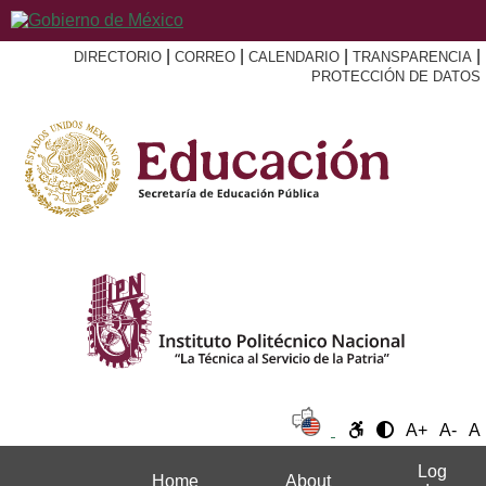
|
|
|
|
DIRECTORIO
CORREO
CALENDARIO
TRANSPARENCIA
PROTECCIÓN DE DATOS
A+
A-
A
Log
Home
About