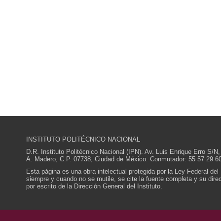
INSTITUTO POLITÉCNICO NACIONAL
D.R. Instituto Politécnico Nacional (IPN). Av. Luis Enrique Erro S
A. Madero, C.P. 07738, Ciudad de México. Conmutador: 55 57 29 60
Esta página es una obra intelectual protegida por la Ley Federal del
siempre y cuando no se mutile, se cite la fuente completa y su direcc
por escrito de la Dirección General del Instituto.