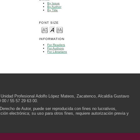
By Issue
By Author
By Title
FONT SIZE
INFORMATION
For Readers
For Authors
For Librarians
/N, Unidad Profesional Adolfo López Mateos, Zacatenco, Alcaldía Gustavo
 00 / 55 57 29 63 00.
 Derecho de Autor, puede ser reproducida con fines no lucrativos,
ión electrónica; su uso para otros fines, requiere autorización previa y