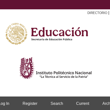
DIRECTORIO
Log In
Register
Search
Current
Arch