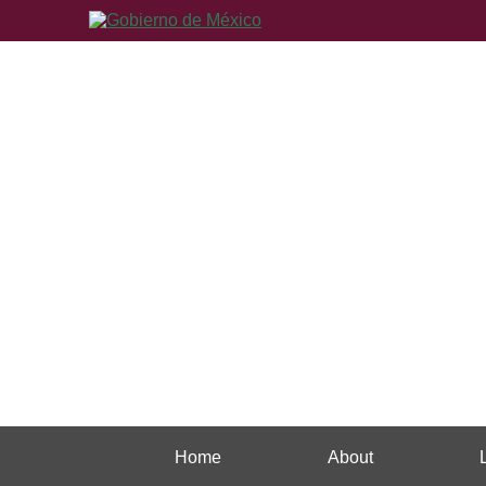
Home
About