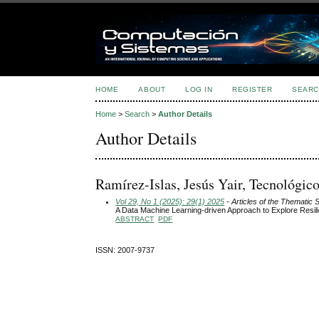
HOME
ABOUT
LOG IN
REGISTER
SEARC
Home
>
Search
>
Author Details
Author Details
Ramírez-Islas, Jesús Yair, Tecnológic
Vol 29, No 1 (2025): 29(1) 2025
- Articles of the Thematic 
A Data Machine Learning-driven Approach to Explore Resi
ABSTRACT
PDF
ISSN: 2007-9737