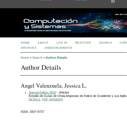
In
HOME
ABOUT
LOG IN
REGISTER
SEARCH
CUR
ARCHIVES
ANNOUNCEMENTS
Home
>
Search
>
Author Details
Author Details
Angel Valenzuela, Jessica L.
Special Edition 2002
- Articles
Estudio de Guías de Onda Angostas de Índice de Gradiente y sus Apli
DETAILS
PDF (SPANISH)
ISSN: 2007-9737