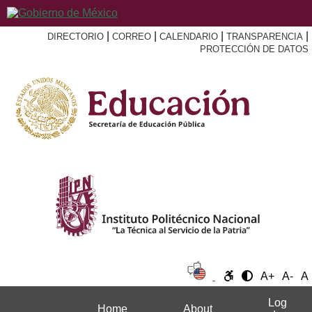
|
|
|
|
DIRECTORIO
CORREO
CALENDARIO
TRANSPARENCIA
PROTECCIÓN DE DATOS
A+
A-
A
Log
Home
About