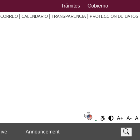
Trámites
Gobierno
|
|
|
|
CORREO
CALENDARIO
TRANSPARENCIA
PROTECCIÓN DE DATOS
A+
A-
A
ive
Announcement