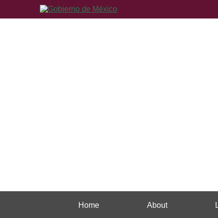
Home
About