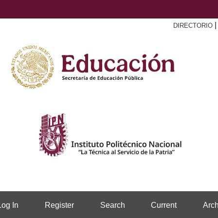
DIRECTORIO
Log In
Register
Search
Current
Arch