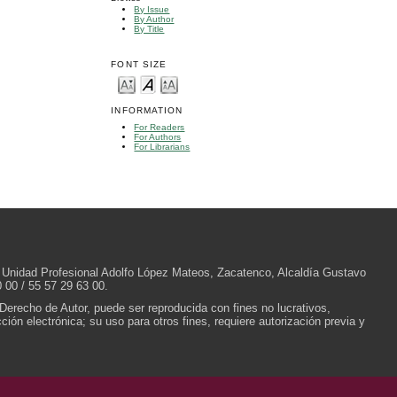
By Issue
By Author
By Title
FONT SIZE
INFORMATION
For Readers
For Authors
For Librarians
/N, Unidad Profesional Adolfo López Mateos, Zacatenco, Alcaldía Gustavo
 00 / 55 57 29 63 00.
 Derecho de Autor, puede ser reproducida con fines no lucrativos,
ión electrónica; su uso para otros fines, requiere autorización previa y