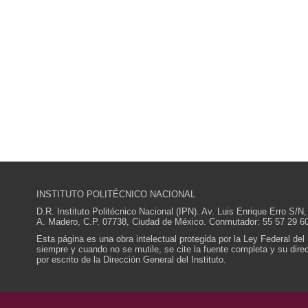
INSTITUTO POLITÉCNICO NACIONAL
D.R. Instituto Politécnico Nacional (IPN). Av. Luis Enrique Erro S
A. Madero, C.P. 07738, Ciudad de México. Conmutador: 55 57 29 60
Esta página es una obra intelectual protegida por la Ley Federal del
siempre y cuando no se mutile, se cite la fuente completa y su direcc
por escrito de la Dirección General del Instituto.