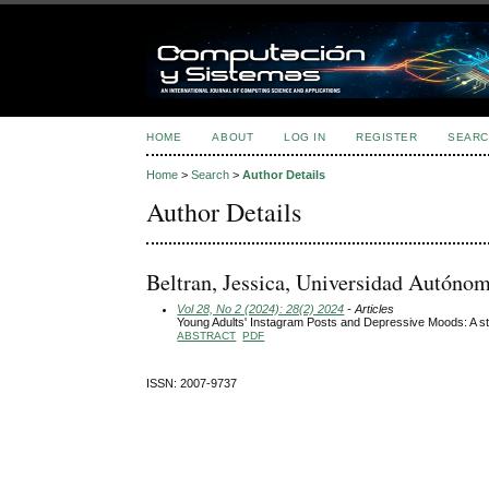
HOME
ABOUT
LOG IN
REGISTER
SEARC
Home
>
Search
>
Author Details
Author Details
Beltran, Jessica, Universidad Autóno
Vol 28, No 2 (2024): 28(2) 2024
- Articles
Young Adults' Instagram Posts and Depressive Moods: A stu
ABSTRACT
PDF
ISSN: 2007-9737