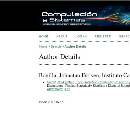
HOME
ABOUT
LOG IN
REGISTER
SEARC
Home
>
Search
>
Author Details
Author Details
Bonilla, Johnatan Estiven, Instituto 
Vol 22, No 4 (2018): Topic Trends in Computing Research 
Dialectones: Finding Statistically Significant Dialectal Boun
ABSTRACT
PDF
ISSN: 2007-9737