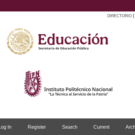
DIRECTORIO
Log In
Register
Search
Current
Arch