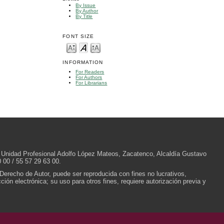
By Issue
By Author
By Title
FONT SIZE
INFORMATION
For Readers
For Authors
For Librarians
/N, Unidad Profesional Adolfo López Mateos, Zacatenco, Alcaldía Gustavo
 00 / 55 57 29 63 00.
 Derecho de Autor, puede ser reproducida con fines no lucrativos,
ión electrónica; su uso para otros fines, requiere autorización previa y