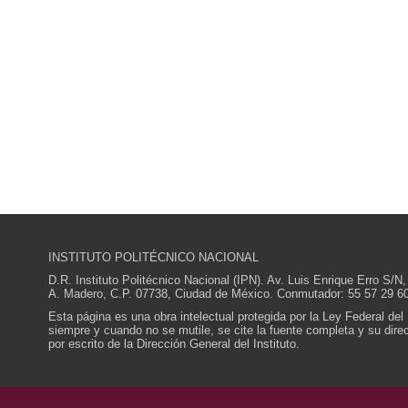
INSTITUTO POLITÉCNICO NACIONAL
D.R. Instituto Politécnico Nacional (IPN). Av. Luis Enrique Erro S
A. Madero, C.P. 07738, Ciudad de México. Conmutador: 55 57 29 60
Esta página es una obra intelectual protegida por la Ley Federal del
siempre y cuando no se mutile, se cite la fuente completa y su direcc
por escrito de la Dirección General del Instituto.