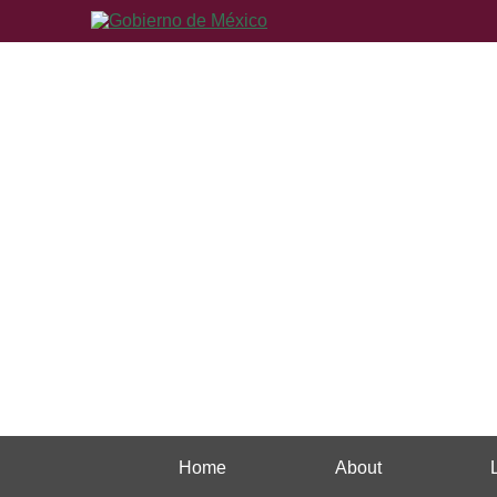
Home
About