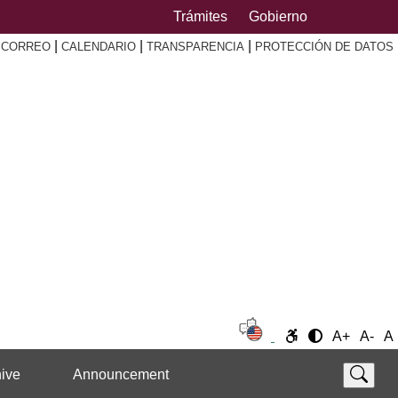
Trámites
Gobierno
|
|
|
|
CORREO
CALENDARIO
TRANSPARENCIA
PROTECCIÓN DE DATOS
A+
A-
A
ive
Announcement