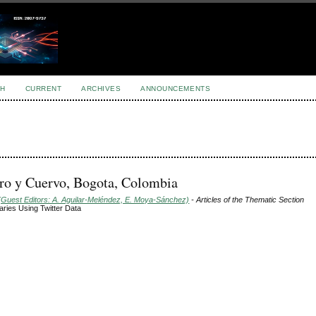
H
CURRENT
ARCHIVES
ANNOUNCEMENTS
Caro y Cuervo, Bogota, Colombia
(Guest Editors: A. Aguilar-Meléndez, E. Moya-Sánchez)
- Articles of the Thematic Section
daries Using Twitter Data