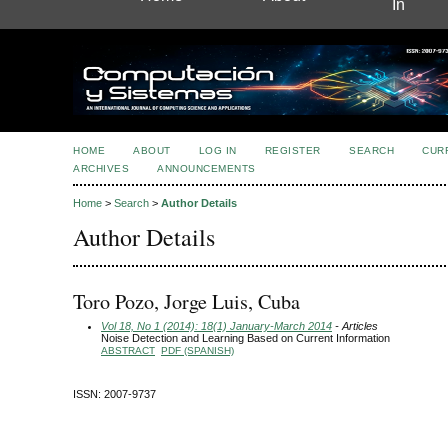
In
HOME
ABOUT
LOG IN
REGISTER
SEARCH
CUR
ARCHIVES
ANNOUNCEMENTS
Home
>
Search
>
Author Details
Author Details
Toro Pozo, Jorge Luis, Cuba
Vol 18, No 1 (2014): 18(1) January-March 2014
- Articles
Noise Detection and Learning Based on Current Information
ABSTRACT
PDF (SPANISH)
ISSN: 2007-9737