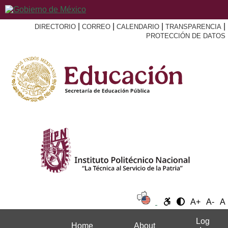
|
|
|
|
DIRECTORIO
CORREO
CALENDARIO
TRANSPARENCIA
PROTECCIÓN DE DATOS
A+
A-
A
Log
Home
About