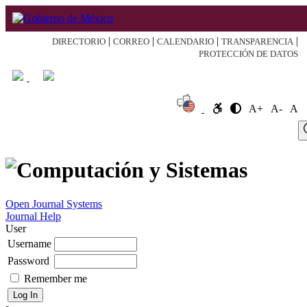
|
|
|
|
DIRECTORIO
CORREO
CALENDARIO
TRANSPARENCIA
PROTECCIÓN DE DATOS
A+
A-
A
Log
Home
About
Register
Search
Current
Archive
Announcement
In
Open Journal Systems
Journal Help
User
Username
Password
Remember me