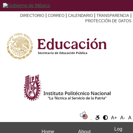
|
|
|
|
DIRECTORIO
CORREO
CALENDARIO
TRANSPARENCIA
PROTECCIÓN DE DATOS
A+
A-
A
Log
Home
About