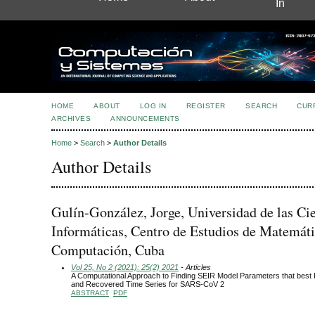
In
HOME
ABOUT
LOG IN
REGISTER
SEARCH
CUR
ARCHIVES
ANNOUNCEMENTS
Home
>
Search
>
Author Details
Author Details
Gulín-González, Jorge, Universidad de las Ci
Informáticas, Centro de Estudios de Matemáti
Computación, Cuba
Vol 25, No 2 (2021): 25(2) 2021
- Articles
A Computational Approach to Finding SEIR Model Parameters that best E
and Recovered Time Series for SARS-CoV 2
ABSTRACT
PDF