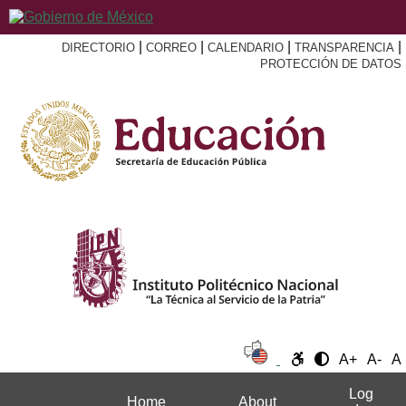
|
|
|
|
DIRECTORIO
CORREO
CALENDARIO
TRANSPARENCIA
PROTECCIÓN DE DATOS
A+
A-
A
Log
Home
About