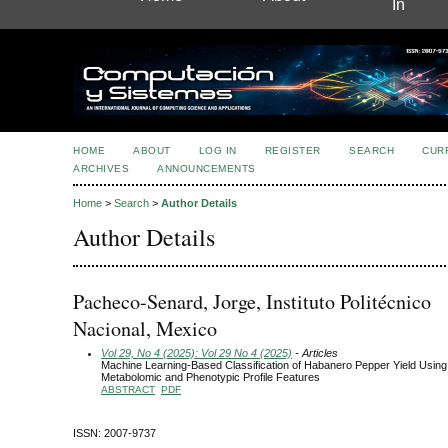
In
HOME
ABOUT
LOG IN
REGISTER
SEARCH
CUR
ARCHIVES
ANNOUNCEMENTS
Home
>
Search
>
Author Details
Author Details
Pacheco-Senard, Jorge, Instituto Politécnico
Nacional, Mexico
Vol 29, No 4 (2025): Vol 29 No 4 (2025)
- Articles
Machine Learning-Based Classification of Habanero Pepper Yield Usin
Metabolomic and Phenotypic Profile Features
ABSTRACT
PDF
ISSN: 2007-9737