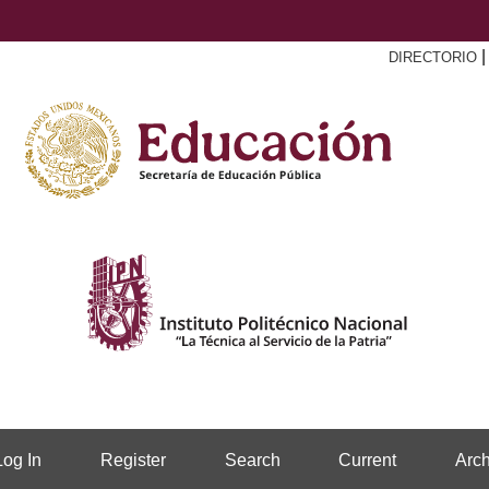
DIRECTORIO
Log In
Register
Search
Current
Arch