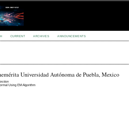
H
CURRENT
ARCHIVES
ANNOUNCEMENTS
enemérita Universidad Autónoma de Puebla, Mexico
Section
Normal Using EM Algorithm