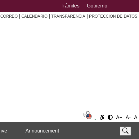
Trámites
Gobierno
|
|
|
|
CORREO
CALENDARIO
TRANSPARENCIA
PROTECCIÓN DE DATOS
A+
A-
A
ive
Announcement