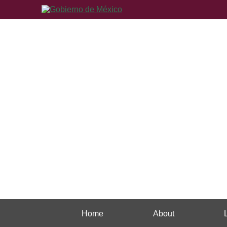
Home
About