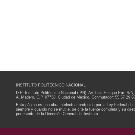
INSTITUTO POLITÉCNICO NACIONAL
D.R. Instituto Politécnico Nacional (IPN). Av. Luis Enrique Erro S
A. Madero, C.P. 07738, Ciudad de México. Conmutador: 55 57 29 60
Esta página es una obra intelectual protegida por la Ley Federal del
siempre y cuando no se mutile, se cite la fuente completa y su direcc
por escrito de la Dirección General del Instituto.