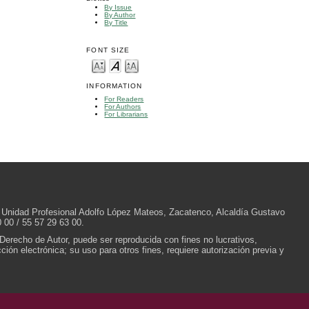
By Issue
By Author
By Title
FONT SIZE
INFORMATION
For Readers
For Authors
For Librarians
/N, Unidad Profesional Adolfo López Mateos, Zacatenco, Alcaldía Gustavo
 00 / 55 57 29 63 00.
 Derecho de Autor, puede ser reproducida con fines no lucrativos,
ión electrónica; su uso para otros fines, requiere autorización previa y