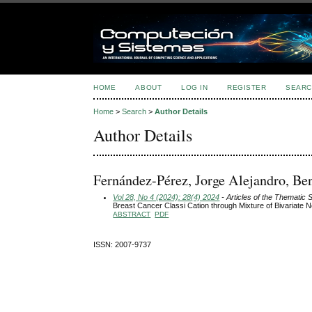
HOME
ABOUT
LOG IN
REGISTER
SEARC
Home
>
Search
>
Author Details
Author Details
Fernández-Pérez, Jorge Alejandro, B
Vol 28, No 4 (2024): 28(4) 2024
- Articles of the Thematic 
Breast Cancer Classi Cation through Mixture of Bivariate 
ABSTRACT
PDF
ISSN: 2007-9737