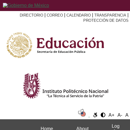
|
|
|
|
DIRECTORIO
CORREO
CALENDARIO
TRANSPARENCIA
PROTECCIÓN DE DATOS
A+
A-
A
Log
Home
About