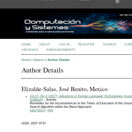
In
HOME
ABOUT
LOG IN
REGISTER
SEARCH
CUR
ARCHIVES
ANNOUNCEMENTS
Home
>
Search
>
Author Details
Author Details
Elizalde-Salas, José Benito, Mexico
Vol 21, No 4 (2017): Advances in Human Language Technologies (Guest
Gelbukh)
- Articles
Remedies for the Inconsistences in the Times of Execution of the Uns
Search Algorithm within the Wave Approach
ABSTRACT
PDF
ISSN: 2007-9737