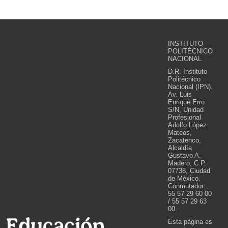
INSTITUTO
POLITÉCNICO
NACIONAL
D.R. Instituto
Politécnico
Nacional (IPN).
Av. Luis
Enrique Erro
S/N, Unidad
Profesional
Adolfo López
Mateos,
Zacatenco,
Alcaldía
Gustavo A.
Madero, C.P.
07738, Ciudad
de México.
Conmutador:
55 57 29 60 00
/ 55 57 29 63
00.
Esta página es