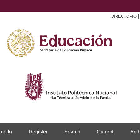
DIRECTORIO
Log In
Register
Search
Current
Arch