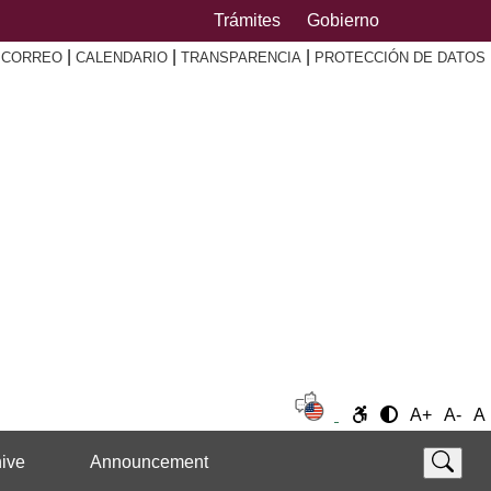
Trámites
Gobierno
|
|
|
|
CORREO
CALENDARIO
TRANSPARENCIA
PROTECCIÓN DE DATOS
A+
A-
A
ive
Announcement