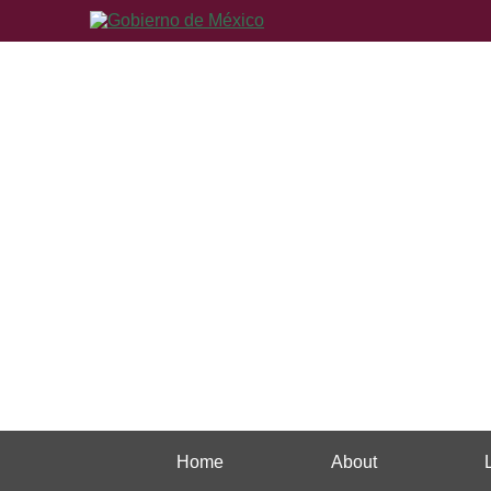
Home
About