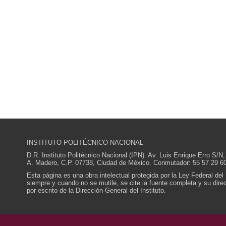
INSTITUTO POLITÉCNICO NACIONAL
D.R. Instituto Politécnico Nacional (IPN). Av. Luis Enrique Erro S
A. Madero, C.P. 07738, Ciudad de México. Conmutador: 55 57 29 60
Esta página es una obra intelectual protegida por la Ley Federal del
siempre y cuando no se mutile, se cite la fuente completa y su direcc
por escrito de la Dirección General del Instituto.