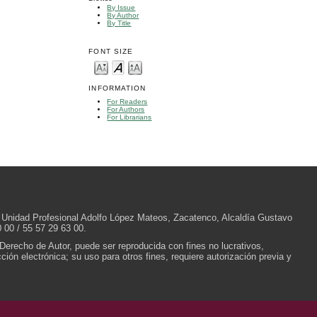
By Issue
By Author
By Title
FONT SIZE
INFORMATION
For Readers
For Authors
For Librarians
/N, Unidad Profesional Adolfo López Mateos, Zacatenco, Alcaldía Gustavo
 00 / 55 57 29 63 00.
 Derecho de Autor, puede ser reproducida con fines no lucrativos,
ión electrónica; su uso para otros fines, requiere autorización previa y