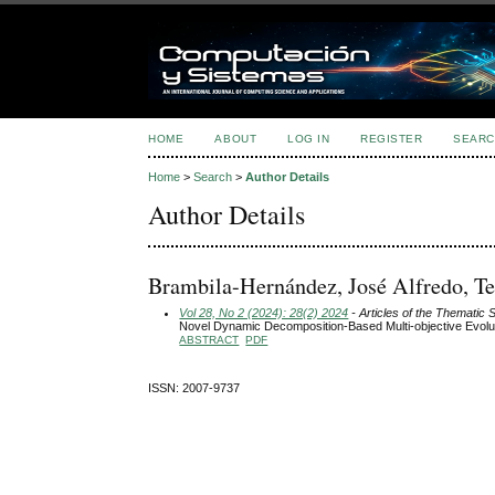
HOME
ABOUT
LOG IN
REGISTER
SEARC
Home
>
Search
>
Author Details
Author Details
Brambila-Hernández, José Alfredo, T
Vol 28, No 2 (2024): 28(2) 2024
- Articles of the Thematic 
Novel Dynamic Decomposition-Based Multi-objective Evolu
ABSTRACT
PDF
ISSN: 2007-9737