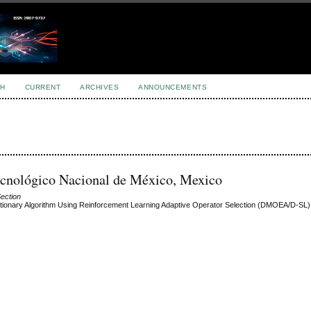
H
CURRENT
ARCHIVES
ANNOUNCEMENTS
ecnológico Nacional de México, Mexico
Section
tionary Algorithm Using Reinforcement Learning Adaptive Operator Selection (DMOEA/D-SL)