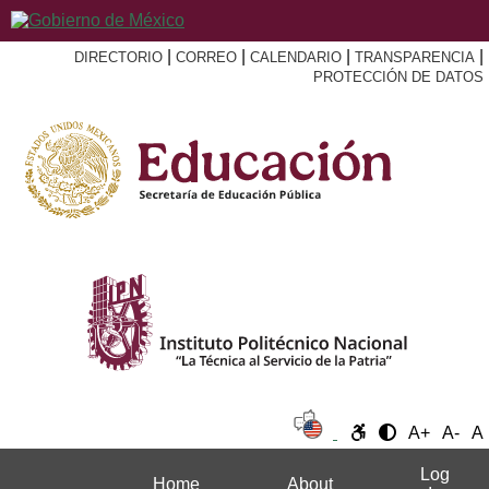
|
|
|
|
DIRECTORIO
CORREO
CALENDARIO
TRANSPARENCIA
PROTECCIÓN DE DATOS
A+
A-
A
Log
Home
About