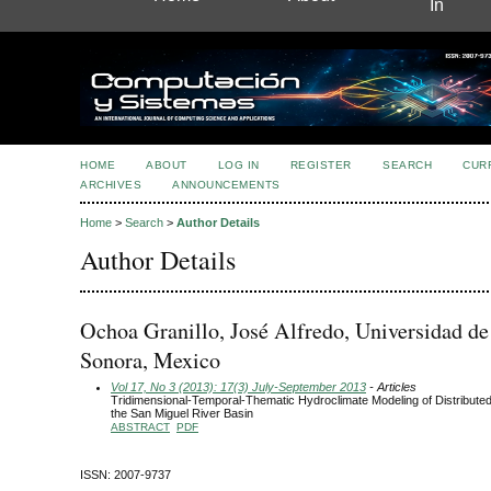
In
HOME
ABOUT
LOG IN
REGISTER
SEARCH
CUR
ARCHIVES
ANNOUNCEMENTS
Home
>
Search
>
Author Details
Author Details
Ochoa Granillo, José Alfredo, Universidad de
Sonora, Mexico
Vol 17, No 3 (2013): 17(3) July-September 2013
- Articles
Tridimensional-Temporal-Thematic Hydroclimate Modeling of Distribute
the San Miguel River Basin
ABSTRACT
PDF
ISSN: 2007-9737