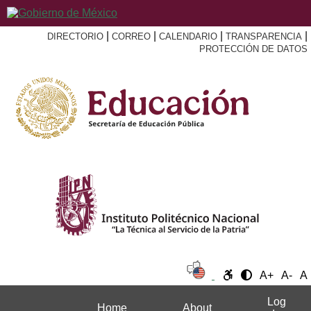
|
|
|
|
DIRECTORIO
CORREO
CALENDARIO
TRANSPARENCIA
PROTECCIÓN DE DATOS
A+
A-
A
Log
Home
About