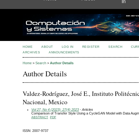
In
HOME
ABOUT
LOG IN
REGISTER
SEARCH
CUR
ARCHIVES
ANNOUNCEMENTS
Home
>
Search
>
Author Details
Author Details
Valdez-Rodríguez, José E., Instituto Politécni
Nacional, Mexico
Vol 27, No 4 (2023): 27(4) 2023
- Articles
Comparison of Transfer Style Using a CycleGAN Model with Data Augm
ABSTRACT
PDF
ISSN: 2007-9737