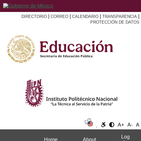
|
|
|
|
DIRECTORIO
CORREO
CALENDARIO
TRANSPARENCIA
PROTECCIÓN DE DATOS
A+
A-
A
Log
Home
About