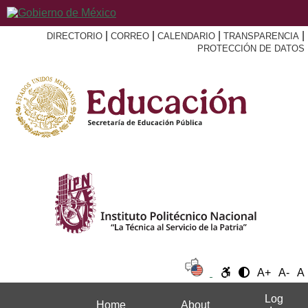
|
|
|
|
DIRECTORIO
CORREO
CALENDARIO
TRANSPARENCIA
PROTECCIÓN DE DATOS
A+
A-
A
Log
Home
About