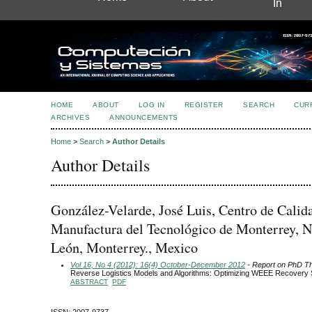
In
HOME
ABOUT
LOG IN
REGISTER
SEARCH
CUR
ARCHIVES
ANNOUNCEMENTS
Home
>
Search
>
Author Details
Author Details
González-Velarde, José Luis, Centro de Calid
Manufactura del Tecnológico de Monterrey, 
León, Monterrey., Mexico
Vol 16, No 4 (2012): 16(4) October-December 2012
- Report on PhD T
Reverse Logistics Models and Algorithms: Optimizing WEEE Recovery
ABSTRACT
PDF