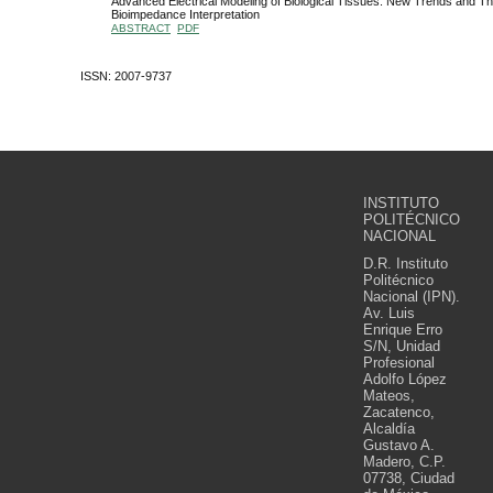
Advanced Electrical Modeling of Biological Tissues: New Trends and Th
Bioimpedance Interpretation
ABSTRACT
PDF
ISSN: 2007-9737
INSTITUTO
POLITÉCNICO
NACIONAL
D.R. Instituto
Politécnico
Nacional (IPN).
Av. Luis
Enrique Erro
S/N, Unidad
Profesional
Adolfo López
Mateos,
Zacatenco,
Alcaldía
Gustavo A.
Madero, C.P.
07738, Ciudad