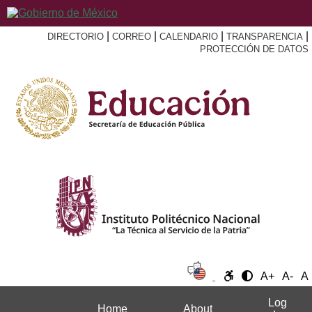
|
|
|
|
DIRECTORIO
CORREO
CALENDARIO
TRANSPARENCIA
PROTECCIÓN DE DATOS
A+
A-
A
Log
Home
About