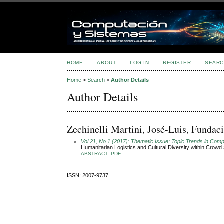
HOME
ABOUT
LOG IN
REGISTER
SEARC
Home
>
Search
>
Author Details
Author Details
Zechinelli Martini, José-Luis, Funda
Vol 21, No 1 (2017): Thematic Issue: Topic Trends in Com
Humanitarian Logistics and Cultural Diversity within Crowd 
ABSTRACT
PDF
ISSN: 2007-9737