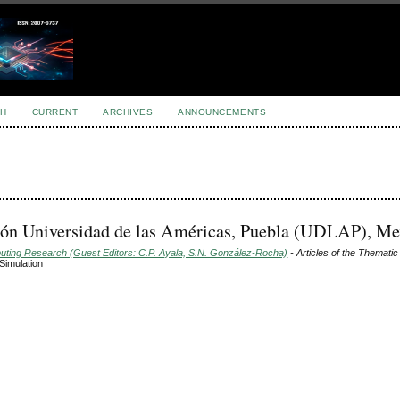
H
CURRENT
ARCHIVES
ANNOUNCEMENTS
ción Universidad de las Américas, Puebla (UDLAP), Me
puting Research (Guest Editors: C.P. Ayala, S.N. González-Rocha)
- Articles of the Thematic
Simulation