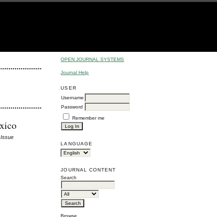
OPEN JOURNAL SYSTEMS
Journal Help
USER
Username
Password
Remember me
xico
 Issue
LANGUAGE
JOURNAL CONTENT
Search
Browse