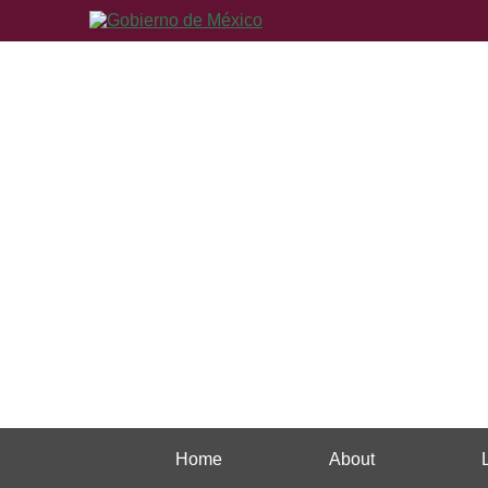
Home
About