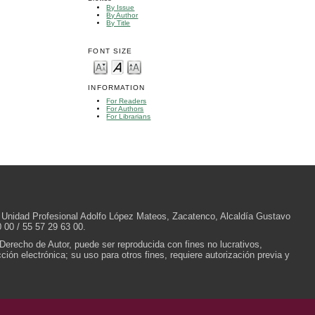
By Issue
By Author
By Title
FONT SIZE
INFORMATION
For Readers
For Authors
For Librarians
/N, Unidad Profesional Adolfo López Mateos, Zacatenco, Alcaldía Gustavo
 00 / 55 57 29 63 00.
 Derecho de Autor, puede ser reproducida con fines no lucrativos,
ión electrónica; su uso para otros fines, requiere autorización previa y