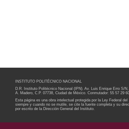
INSTITUTO POLITÉCNICO NACIONAL
D.R. Instituto Politécnico Nacional (IPN). Av. Luis Enrique Erro S
A. Madero, C.P. 07738, Ciudad de México. Conmutador: 55 57 29 60
Esta página es una obra intelectual protegida por la Ley Federal del
siempre y cuando no se mutile, se cite la fuente completa y su direcc
por escrito de la Dirección General del Instituto.