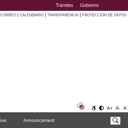
Trámites
Gobierno
|
|
|
|
CORREO
CALENDARIO
TRANSPARENCIA
PROTECCIÓN DE DATOS
A+
A-
A
ive
Announcement