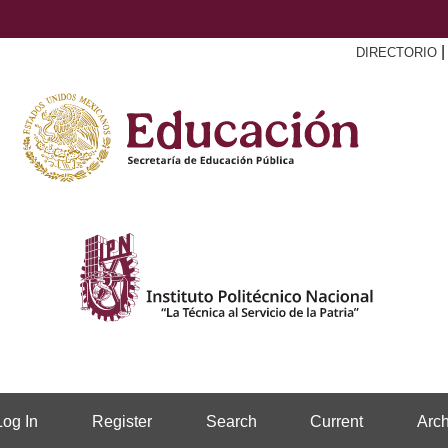
DIRECTORIO
Log In
Register
Search
Current
Arch