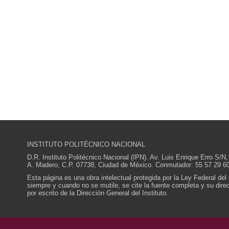
INSTITUTO POLITÉCNICO NACIONAL
D.R. Instituto Politécnico Nacional (IPN). Av. Luis Enrique Erro S
A. Madero, C.P. 07738, Ciudad de México. Conmutador: 55 57 29 60
Esta página es una obra intelectual protegida por la Ley Federal del
siempre y cuando no se mutile, se cite la fuente completa y su direcc
por escrito de la Dirección General del Instituto.