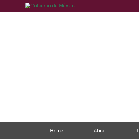
Home
About