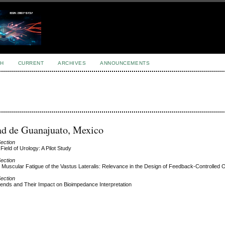
H
CURRENT
ARCHIVES
ANNOUNCEMENTS
ad de Guanajuato, Mexico
Section
ield of Urology: A Pilot Study
Section
e Muscular Fatigue of the Vastus Lateralis: Relevance in the Design of Feedback-Controlled 
Section
rends and Their Impact on Bioimpedance Interpretation