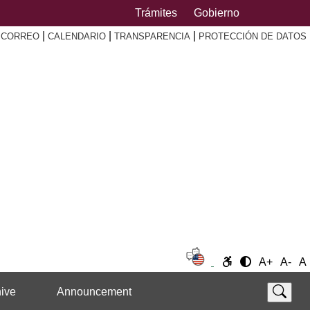
Trámites
Gobierno
|
|
|
|
CORREO
CALENDARIO
TRANSPARENCIA
PROTECCIÓN DE DATOS
A+
A-
A
ive
Announcement