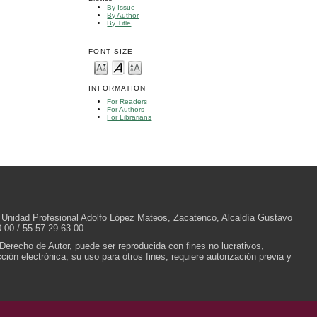
By Issue
By Author
By Title
FONT SIZE
INFORMATION
For Readers
For Authors
For Librarians
/N, Unidad Profesional Adolfo López Mateos, Zacatenco, Alcaldía Gustavo
 00 / 55 57 29 63 00.
 Derecho de Autor, puede ser reproducida con fines no lucrativos,
ión electrónica; su uso para otros fines, requiere autorización previa y