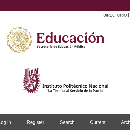
DIRECTORIO
Log In
Register
Search
Current
Arch