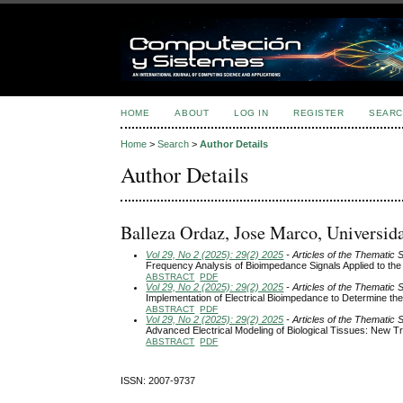
HOME
ABOUT
LOG IN
REGISTER
SEARC
Home
>
Search
>
Author Details
Author Details
Balleza Ordaz, Jose Marco, Universid
Vol 29, No 2 (2025): 29(2) 2025
- Articles of the Thematic 
Frequency Analysis of Bioimpedance Signals Applied to the F
ABSTRACT
PDF
Vol 29, No 2 (2025): 29(2) 2025
- Articles of the Thematic 
Implementation of Electrical Bioimpedance to Determine th
ABSTRACT
PDF
Vol 29, No 2 (2025): 29(2) 2025
- Articles of the Thematic 
Advanced Electrical Modeling of Biological Tissues: New T
ABSTRACT
PDF
ISSN: 2007-9737