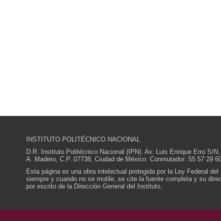
INSTITUTO POLITÉCNICO NACIONAL
D.R. Instituto Politécnico Nacional (IPN). Av. Luis Enrique Erro S
A. Madero, C.P. 07738, Ciudad de México. Conmutador: 55 57 29 60
Esta página es una obra intelectual protegida por la Ley Federal del
siempre y cuando no se mutile, se cite la fuente completa y su direcc
por escrito de la Dirección General del Instituto.