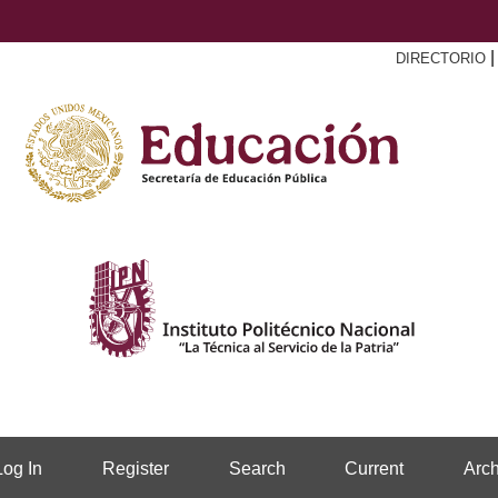
DIRECTORIO
Log In
Register
Search
Current
Arch