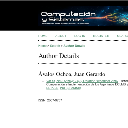
HOME
ABOUT
LOG IN
REGISTER
SEARC
Home
>
Search
>
Author Details
Author Details
Ávalos Ochoa, Juan Gerardo
Vol 14, No 2 (2010): 14(2) October-December 2010
- Artic
Comparación e Implementación de los Algoritmos ECLM
DETAILS
PDF (SPANISH)
ISSN: 2007-9737