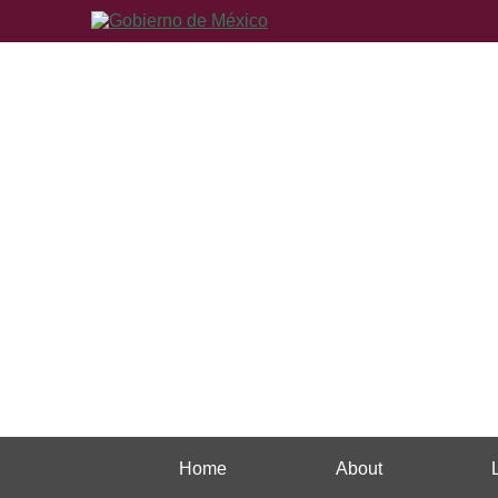
Home
About