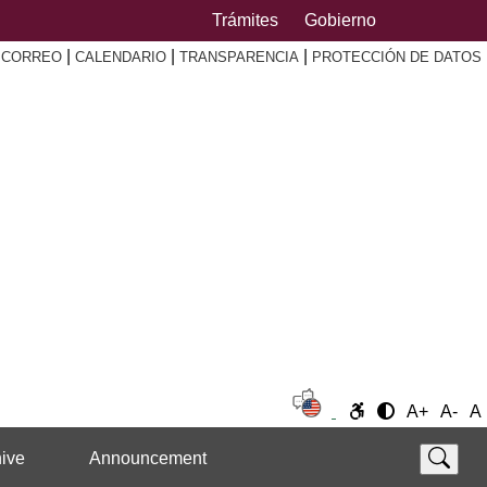
Trámites
Gobierno
|
|
|
|
CORREO
CALENDARIO
TRANSPARENCIA
PROTECCIÓN DE DATOS
A+
A-
A
ive
Announcement