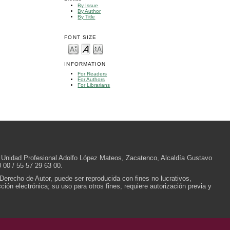
By Issue
By Author
By Title
FONT SIZE
INFORMATION
For Readers
For Authors
For Librarians
/N, Unidad Profesional Adolfo López Mateos, Zacatenco, Alcaldía Gustavo
 00 / 55 57 29 63 00.
 Derecho de Autor, puede ser reproducida con fines no lucrativos,
ión electrónica; su uso para otros fines, requiere autorización previa y