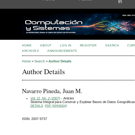
In
HOME
ABOUT
LOG IN
REGISTER
SEARCH
CUR
ARCHIVES
ANNOUNCEMENTS
Home
>
Search
>
Author Details
Author Details
Navarro Pineda, Juan M.
Vol. 11, No. 2 (2007)
- Articles
Sistema Integral para Construir y Explotar Bases de Datos Geográficas 
DETAILS
PDF (SPANISH)
ISSN: 2007-9737