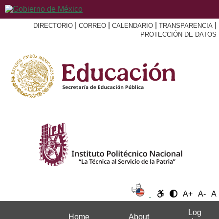
|
|
|
|
DIRECTORIO
CORREO
CALENDARIO
TRANSPARENCIA
PROTECCIÓN DE DATOS
A+
A-
A
Log
Home
About