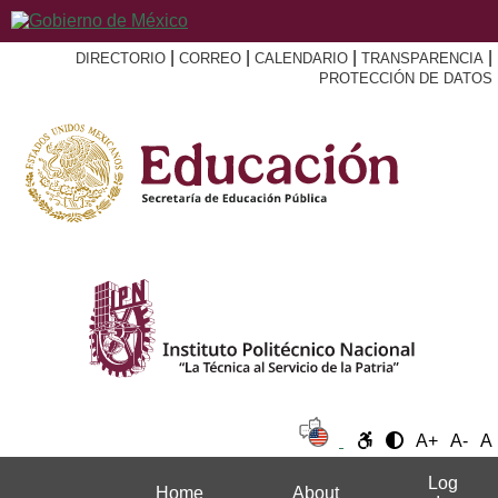
|
|
|
|
DIRECTORIO
CORREO
CALENDARIO
TRANSPARENCIA
PROTECCIÓN DE DATOS
A+
A-
A
Log
Home
About