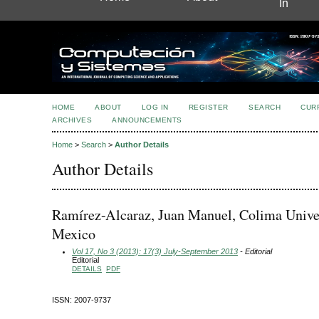
In
HOME
ABOUT
LOG IN
REGISTER
SEARCH
CUR
ARCHIVES
ANNOUNCEMENTS
Home
>
Search
>
Author Details
Author Details
Ramírez-Alcaraz, Juan Manuel, Colima Univer
Mexico
Vol 17, No 3 (2013): 17(3) July-September 2013
- Editorial
Editorial
DETAILS
PDF
ISSN: 2007-9737