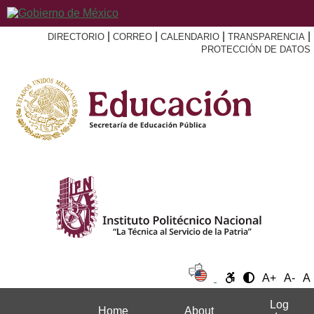
|
|
|
|
DIRECTORIO
CORREO
CALENDARIO
TRANSPARENCIA
PROTECCIÓN DE DATOS
A+
A-
A
Log
Home
About