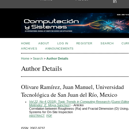
In
HOME
ABOUT
LOG IN
REGISTER
SEARCH
CUR
ARCHIVES
ANNOUNCEMENTS
Home
>
Search
>
Author Details
Author Details
Olivare Ramírez, Juan Manuel, Universidad
Tecnológica de San Juan del Río, Mexico
Vol 22, No 4 (2018): Topic Trends in Computing Research (Guest Editors
Meléndez, E. Moya-Sánchez)
- Articles
Correlation between Roughness (Ra) and Fractal Dimension (D) Using Art
Systems for On-Site Inspection
ABSTRACT
PDF
ISSN: 2007-9737