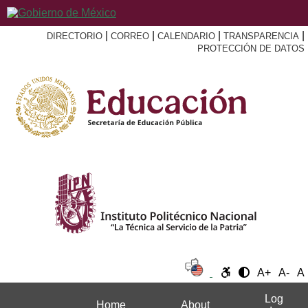
|
|
|
|
DIRECTORIO
CORREO
CALENDARIO
TRANSPARENCIA
PROTECCIÓN DE DATOS
A+
A-
A
Log
Home
About