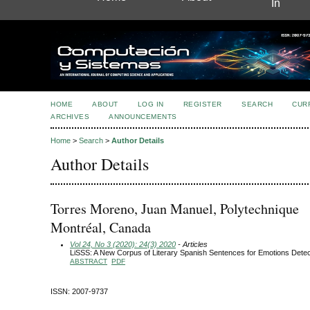
In
HOME
ABOUT
LOG IN
REGISTER
SEARCH
CUR
ARCHIVES
ANNOUNCEMENTS
Home
>
Search
>
Author Details
Author Details
Torres Moreno, Juan Manuel, Polytechnique
Montréal, Canada
Vol 24, No 3 (2020): 24(3) 2020
- Articles
LiSSS: A New Corpus of Literary Spanish Sentences for Emotions Detec
ABSTRACT
PDF
ISSN: 2007-9737