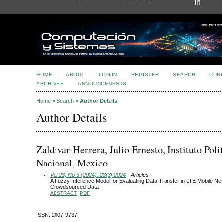
In
HOME
ABOUT
LOG IN
REGISTER
SEARCH
CUR
ARCHIVES
ANNOUNCEMENTS
Home
>
Search
>
Author Details
Author Details
Zaldivar-Herrera, Julio Ernesto, Instituto Poli
Nacional, Mexico
Vol 28, No 3 (2024): 28(3) 2024
- Articles
A Fuzzy Inference Model for Evaluating Data Transfer in LTE Mobile Ne
Crowdsourced Data
ABSTRACT
PDF
ISSN: 2007-9737