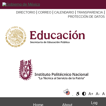
|
|
|
|
DIRECTORIO
CORREO
CALENDARIO
TRANSPARENCIA
PROTECCIÓN DE DATOS
A+
A-
A
Log
Home
About