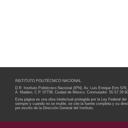
INSTITUTO POLITÉCNICO NACIONAL
D.R. Instituto Politécnico Nacional (IPN). Av. Luis Enrique Erro S
A. Madero, C.P. 07738, Ciudad de México. Conmutador: 55 57 29 60
Esta página es una obra intelectual protegida por la Ley Federal del
siempre y cuando no se mutile, se cite la fuente completa y su direcc
por escrito de la Dirección General del Instituto.