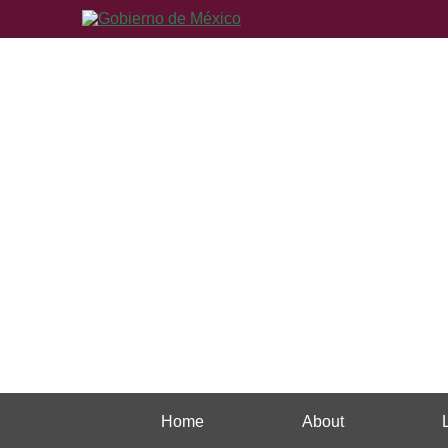
Home
About