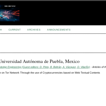
H
CURRENT
ARCHIVES
ANNOUNCEMENTS
 Universidad Autónoma de Puebla, Mexico
dge Engineering (Guest editors: D. Pinto, B. Beltrán, A. Vázquez, D. Vilariño)
- Articles of 
rime on Tor Network Through the use of Cryptocurrencies based on Web Textual Contents