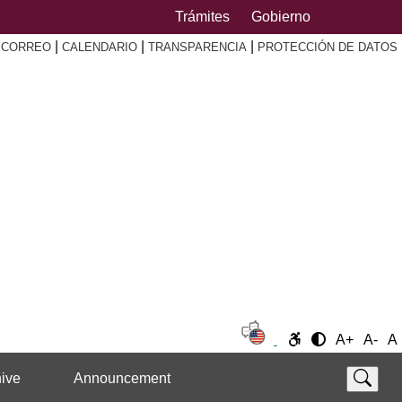
Trámites
Gobierno
|
|
|
|
CORREO
CALENDARIO
TRANSPARENCIA
PROTECCIÓN DE DATOS
A+
A-
A
ive
Announcement