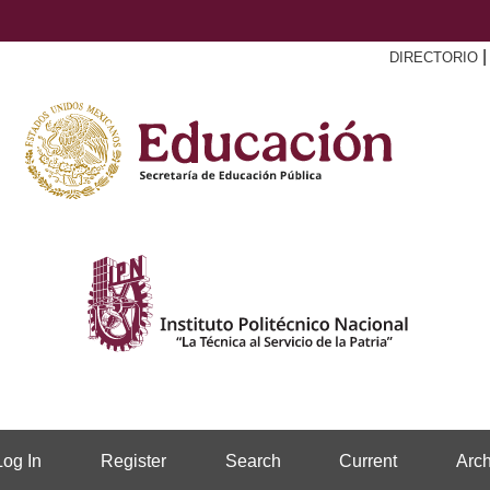
DIRECTORIO
Log In
Register
Search
Current
Arch