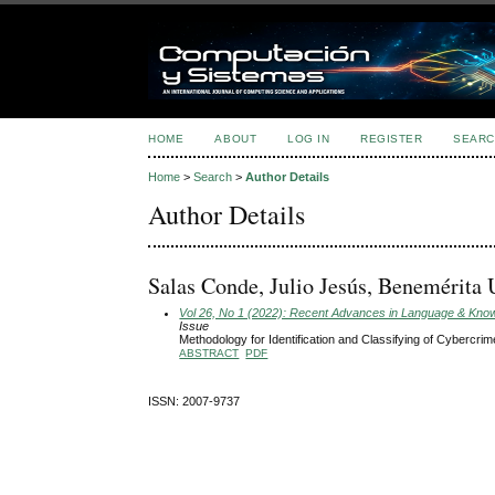
HOME
ABOUT
LOG IN
REGISTER
SEARC
Home
>
Search
>
Author Details
Author Details
Salas Conde, Julio Jesús, Benemérita
Vol 26, No 1 (2022): Recent Advances in Language & Knowle
Issue
Methodology for Identification and Classifying of Cyberc
ABSTRACT
PDF
ISSN: 2007-9737