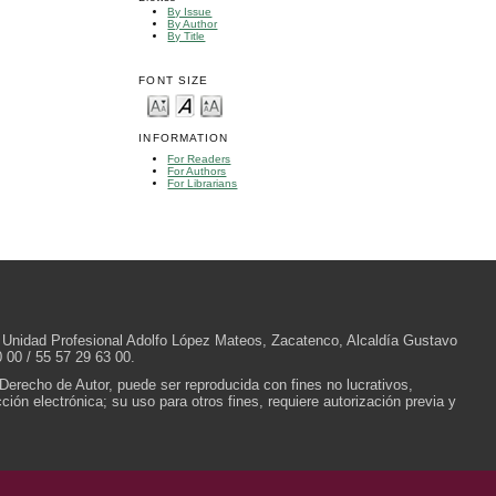
By Issue
By Author
By Title
FONT SIZE
INFORMATION
For Readers
For Authors
For Librarians
/N, Unidad Profesional Adolfo López Mateos, Zacatenco, Alcaldía Gustavo
 00 / 55 57 29 63 00.
 Derecho de Autor, puede ser reproducida con fines no lucrativos,
ión electrónica; su uso para otros fines, requiere autorización previa y