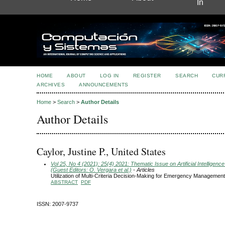
In
HOME
ABOUT
LOG IN
REGISTER
SEARCH
CUR
ARCHIVES
ANNOUNCEMENTS
Home
>
Search
>
Author Details
Author Details
Caylor, Justine P., United States
Vol 25, No 4 (2021): 25(4) 2021: Thematic Issue on Artificial Intelligence
(Guest Editors: O. Vergara et al.)
- Articles
Utilization of Multi-Criteria Decision-Making for Emergency Management
ABSTRACT
PDF
ISSN: 2007-9737