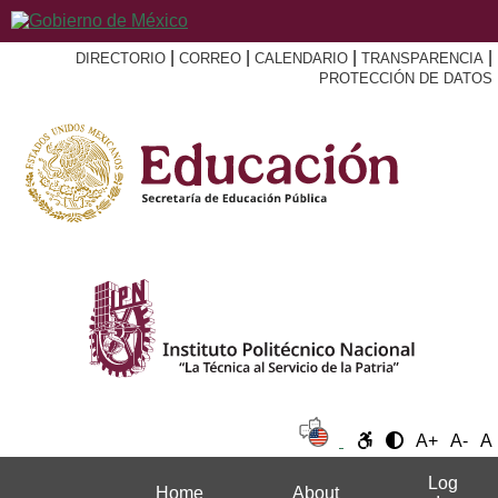
|
|
|
|
DIRECTORIO
CORREO
CALENDARIO
TRANSPARENCIA
PROTECCIÓN DE DATOS
A+
A-
A
Log
Home
About