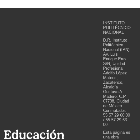
INSTITUTO
POLITÉCNICO
NACIONAL
D.R. Instituto
Politécnico
Nacional (IPN).
Av. Luis
Enrique Erro
S/N, Unidad
Profesional
Adolfo López
Mateos,
Zacatenco,
Alcaldía
Gustavo A.
Madero, C.P.
07738, Ciudad
de México.
Conmutador:
55 57 29 60 00
/ 55 57 29 63
00.
Esta página es
una obra