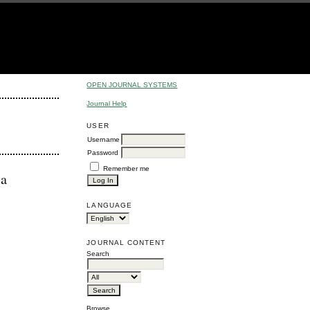
OPEN JOURNAL SYSTEMS
Journal Help
USER
Username
Password
Remember me
ia
LANGUAGE
JOURNAL CONTENT
Search
Browse