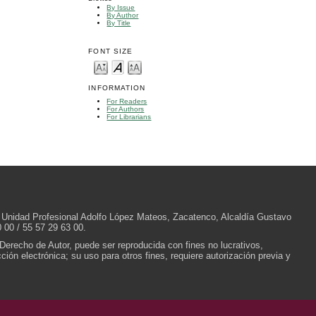
By Issue
By Author
By Title
FONT SIZE
INFORMATION
For Readers
For Authors
For Librarians
/N, Unidad Profesional Adolfo López Mateos, Zacatenco, Alcaldía Gustavo
 00 / 55 57 29 63 00.
 Derecho de Autor, puede ser reproducida con fines no lucrativos,
ión electrónica; su uso para otros fines, requiere autorización previa y