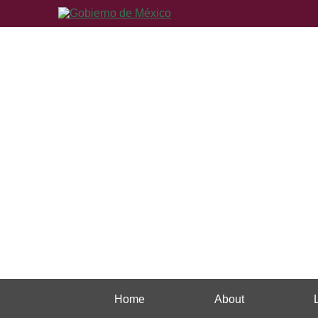
Home
About