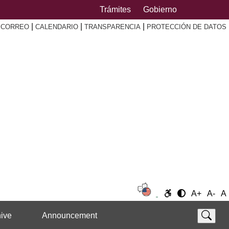
Trámites
Gobierno
|
|
|
|
CORREO
CALENDARIO
TRANSPARENCIA
PROTECCIÓN DE DATOS
A+
A-
A
ive
Announcement