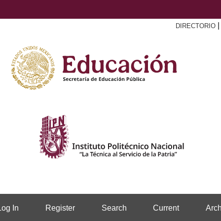
DIRECTORIO
Log In
Register
Search
Current
Arch