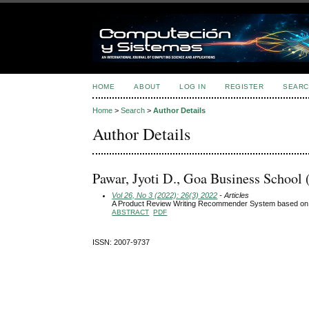
HOME
ABOUT
LOG IN
REGISTER
SEARC
Home
>
Search
>
Author Details
Author Details
Pawar, Jyoti D., Goa Business School
Vol 26, No 3 (2022): 26(3) 2022
- Articles
A Product Review Writing Recommender System based o
ABSTRACT
PDF
ISSN: 2007-9737