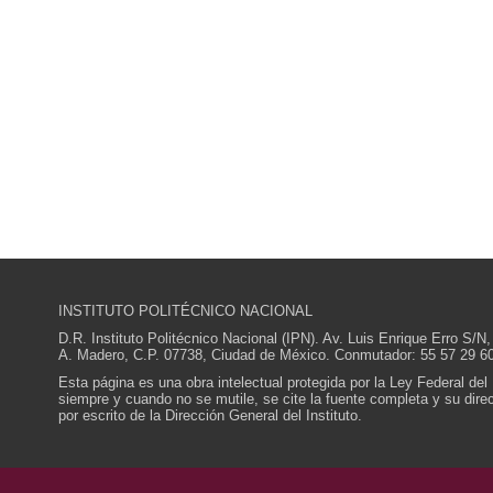
INSTITUTO POLITÉCNICO NACIONAL
D.R. Instituto Politécnico Nacional (IPN). Av. Luis Enrique Erro S
A. Madero, C.P. 07738, Ciudad de México. Conmutador: 55 57 29 60
Esta página es una obra intelectual protegida por la Ley Federal del
siempre y cuando no se mutile, se cite la fuente completa y su direcc
por escrito de la Dirección General del Instituto.