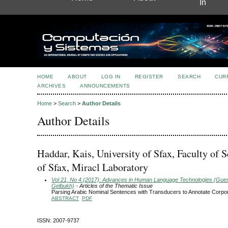
In
HOME
ABOUT
LOG IN
REGISTER
SEARCH
CUR
ARCHIVES
ANNOUNCEMENTS
Home
>
Search
>
Author Details
Author Details
Haddar, Kais, University of Sfax, Faculty of 
of Sfax, Miracl Laboratory
Vol 21, No 4 (2017): Advances in Human Language Technologies (Guest
Gelbukh)
- Articles of the Thematic Issue
Parsing Arabic Nominal Sentences with Transducers to Annotate Corpo
ABSTRACT
PDF
ISSN: 2007-9737