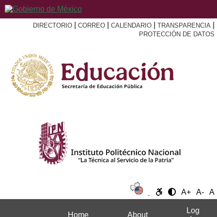
|
|
|
|
DIRECTORIO
CORREO
CALENDARIO
TRANSPARENCIA
PROTECCIÓN DE DATOS
A+
A-
A
Log
Home
About