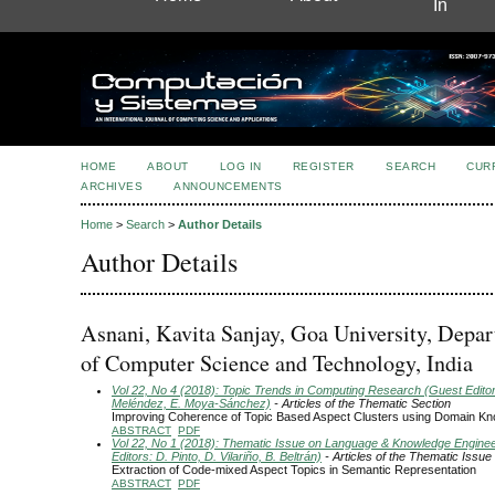
In
HOME
ABOUT
LOG IN
REGISTER
SEARCH
CUR
ARCHIVES
ANNOUNCEMENTS
Home
>
Search
>
Author Details
Author Details
Asnani, Kavita Sanjay, Goa University, Depa
of Computer Science and Technology, India
Vol 22, No 4 (2018): Topic Trends in Computing Research (Guest Editors
Meléndez, E. Moya-Sánchez)
- Articles of the Thematic Section
Improving Coherence of Topic Based Aspect Clusters using Domain K
ABSTRACT
PDF
Vol 22, No 1 (2018): Thematic Issue on Language & Knowledge Engine
Editors: D. Pinto, D. Vilariño, B. Beltrán)
- Articles of the Thematic Issue
Extraction of Code-mixed Aspect Topics in Semantic Representation
ABSTRACT
PDF