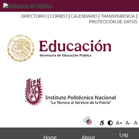
|
|
|
|
DIRECTORIO
CORREO
CALENDARIO
TRANSPARENCIA
PROTECCIÓN DE DATOS
A+
A-
A
Log
Home
About