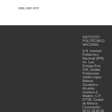
ISSN: 2007-9737
INSTITUTO
POLITÉCNICO
NACIONAL
D.R. Instituto
Politécnico
Nacional (IPN).
Av. Luis
Enrique Erro
S/N, Unidad
Profesional
Adolfo López
Mateos,
Zacatenco,
Alcaldía
Gustavo A.
Madero, C.P.
07738, Ciudad
de México.
Conmutador:
55 57 29 60 00