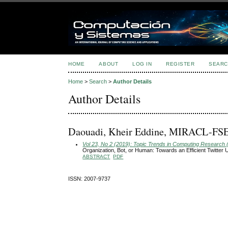
HOME
ABOUT
LOG IN
REGISTER
SEARC
Home
>
Search
>
Author Details
Author Details
Daouadi, Kheir Eddine, MIRACL-FSEGS
Vol 23, No 2 (2019): Topic Trends in Computing Research 
Organization, Bot, or Human: Towards an Efficient Twitter U
ABSTRACT
PDF
ISSN: 2007-9737