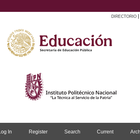
DIRECTORIO
Log In
Register
Search
Current
Arch