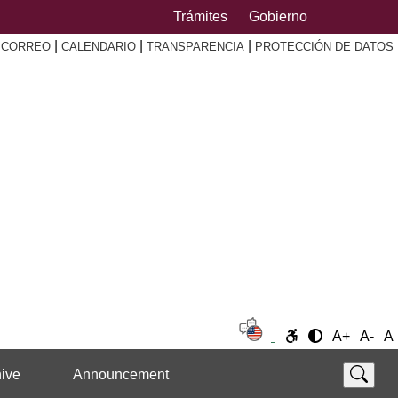
Trámites
Gobierno
|
|
|
|
CORREO
CALENDARIO
TRANSPARENCIA
PROTECCIÓN DE DATOS
A+
A-
A
ive
Announcement