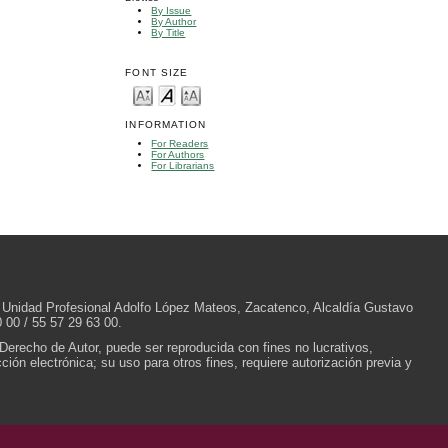
By Issue
By Author
By Title
FONT SIZE
INFORMATION
For Readers
For Authors
For Librarians
/N, Unidad Profesional Adolfo López Mateos, Zacatenco, Alcaldía Gustavo
 00 / 55 57 29 63 00.
 Derecho de Autor, puede ser reproducida con fines no lucrativos,
ión electrónica; su uso para otros fines, requiere autorización previa y