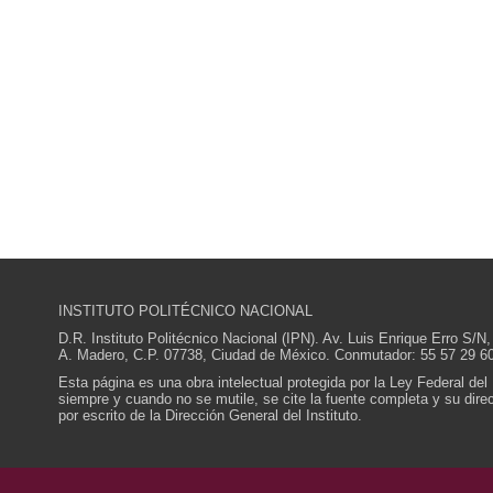
INSTITUTO POLITÉCNICO NACIONAL
D.R. Instituto Politécnico Nacional (IPN). Av. Luis Enrique Erro S
A. Madero, C.P. 07738, Ciudad de México. Conmutador: 55 57 29 60
Esta página es una obra intelectual protegida por la Ley Federal del
siempre y cuando no se mutile, se cite la fuente completa y su direcc
por escrito de la Dirección General del Instituto.