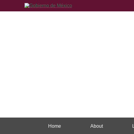
Home
About