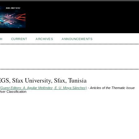
H
CURRENT
ARCHIVES
ANNOUNCEMENTS
, Sfax University, Sfax, Tunisia
(Guest Editors: A. Aguilar Meléndez, E. U. Moya Sánchez)
- Articles of the Thematic Issue
ser Classification