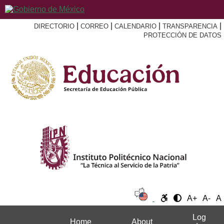
|
|
|
|
DIRECTORIO
CORREO
CALENDARIO
TRANSPARENCIA
PROTECCIÓN DE DATOS
A+
A-
A
Log
Home
About