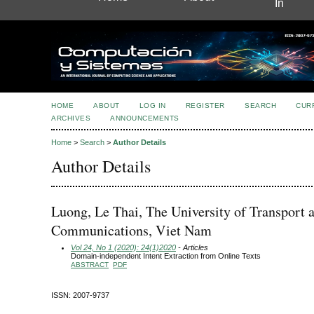
In
HOME
ABOUT
LOG IN
REGISTER
SEARCH
CUR
ARCHIVES
ANNOUNCEMENTS
Home
>
Search
>
Author Details
Author Details
Luong, Le Thai, The University of Transport 
Communications, Viet Nam
Vol 24, No 1 (2020): 24(1)2020
- Articles
Domain-independent Intent Extraction from Online Texts
ABSTRACT
PDF
ISSN: 2007-9737