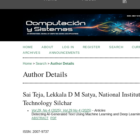
In
HOME
ABOUT
LOG IN
REGISTER
SEARCH
CUR
ARCHIVES
ANNOUNCEMENTS
Home
>
Search
>
Author Details
Author Details
Sai Teja, Lekkala D M Satya, National Institut
Technology Silchar
Vol 29, No 4 (2025): Vol 29 No 4 (2025)
- Articles
Detecting AI-Generated Text Using Machine Learning and Deep Learni
ABSTRACT
PDF
ISSN: 2007-9737