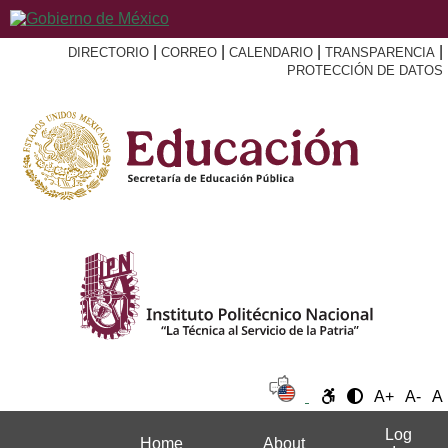
|
|
|
|
DIRECTORIO
CORREO
CALENDARIO
TRANSPARENCIA
PROTECCIÓN DE DATOS
A+
A-
A
Log
Home
About