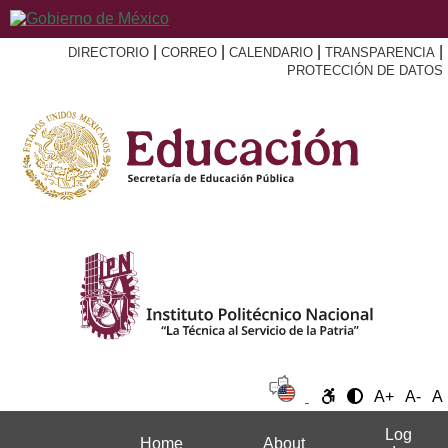
|
|
|
|
DIRECTORIO
CORREO
CALENDARIO
TRANSPARENCIA
PROTECCIÓN DE DATOS
A+
A-
A
Log
Home
About