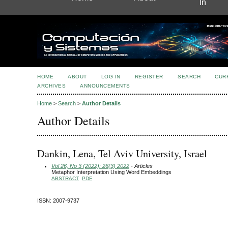
In
HOME
ABOUT
LOG IN
REGISTER
SEARCH
CUR
ARCHIVES
ANNOUNCEMENTS
Home
>
Search
>
Author Details
Author Details
Dankin, Lena, Tel Aviv University, Israel
Vol 26, No 3 (2022): 26(3) 2022
- Articles
Metaphor Interpretation Using Word Embeddings
ABSTRACT
PDF
ISSN: 2007-9737